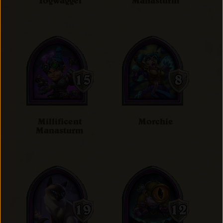
Togwaggel
Manasturm
Millificent
Morchie
Manasturm