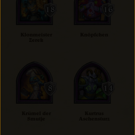
Klonmeister
Knöpfchen
Zerek
Krümel der
Kurtrus
Smutje
Aschensturz