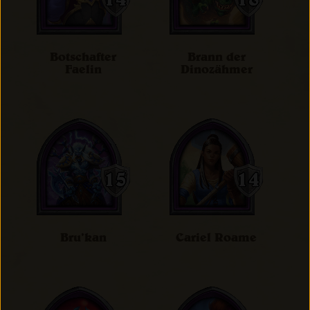
Botschafter
Brann der
Faelin
Dinozähmer
Bru’kan
Cariel Roame