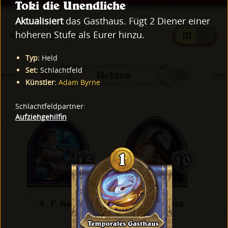
Toki die Unendliche
Aktualisiert
das Gasthaus. Fügt 2 Diener einer
höheren Stufe als Eurer hinzu.
997 Karten gefunden (Schlachtfeld)
Typ
:
Held
Set
:
Schlachtfeld
Helden
Künstler
:
Adam Byrne
Schlachtfeldpartner
:
Aufziehgehilfin
A. F. Karla
Alexstrasza