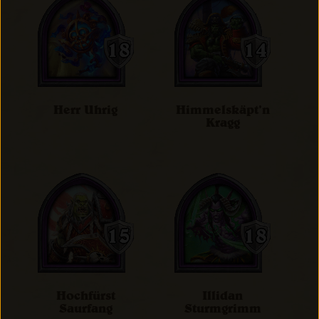
Herr Uhrig
Himmelskäpt’n
Kragg
Hochfürst
Illidan
Saurfang
Sturmgrimm