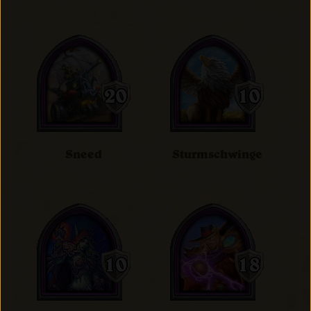
Sneed
Sturmschwinge