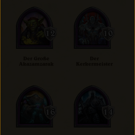
Der Große
Der
Akazamzarak
Kerkermeister