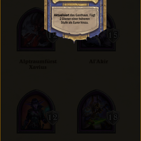
Alptraumfürst
Al’Akir
Xavius