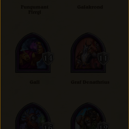
Fungumant
Galakrond
Flrrgl
Gall
Graf Denathrius