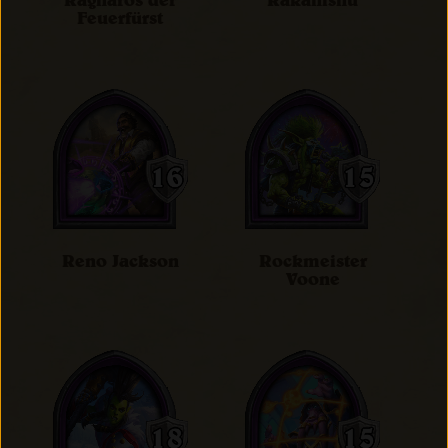
Ragnaros der
Rakanishu
Feuerfürst
Reno Jackson
Rockmeister
Voone