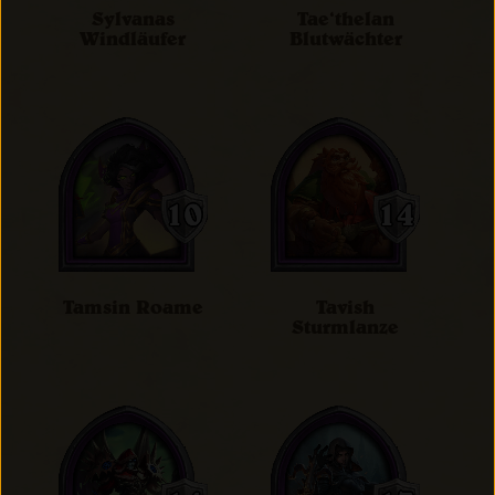
Sylvanas
Tae‘thelan
Windläufer
Blutwächter
Tamsin Roame
Tavish
Sturmlanze