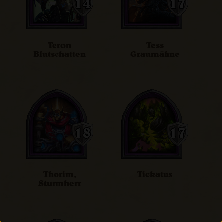
Teron
Tess
Blutschatten
Graumähne
Thorim,
Tickatus
Sturmherr