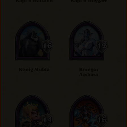
Käpt’n Haizahn
Käpt’n Hoggarr
König Mukla
Königin
Azshara