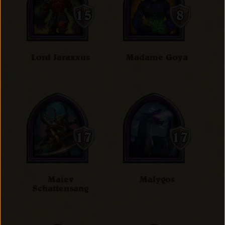
Lord Jaraxxus
Madame Goya
Maiev
Malygos
Schattensang