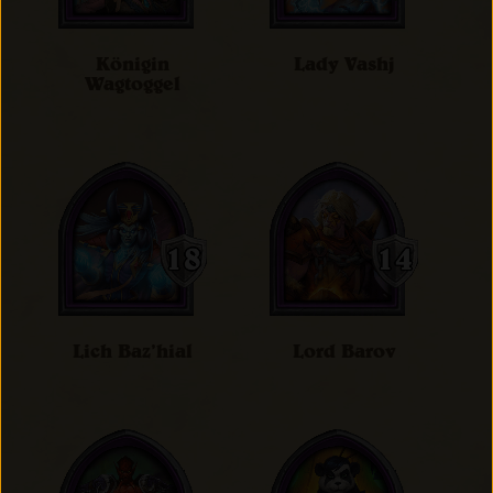
Königin
Lady Vashj
Wagtoggel
Lich Baz’hial
Lord Barov