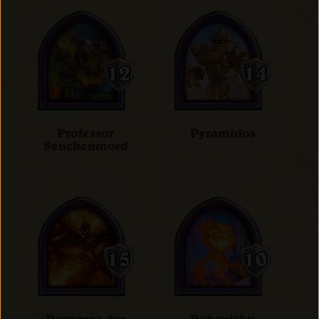
Professor
Pyramidos
Seuchenmord