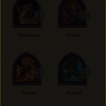
Nozdormu
N’Zoth
Onyxia
Ozumat