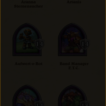
Aranna
Artanis
Sternensucher
Aufwert-o-Bot
Band Manager
E.T.C.