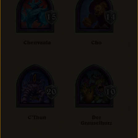
Chenvaala
Cho
C’Thun
Der
Grauselhurz