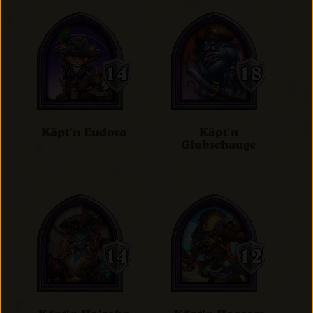
Käpt’n Eudora
Käpt’n
Glubschauge