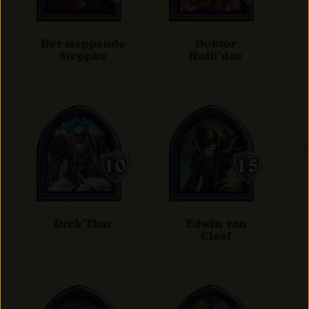
Der steppende
Doktor
Steppke
Holli‘dae
Drek’Thar
Edwin van
Cleef