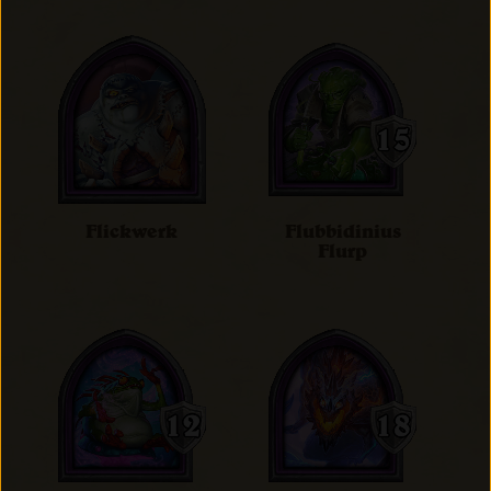
Flickwerk
Flubbidinius
Flurp