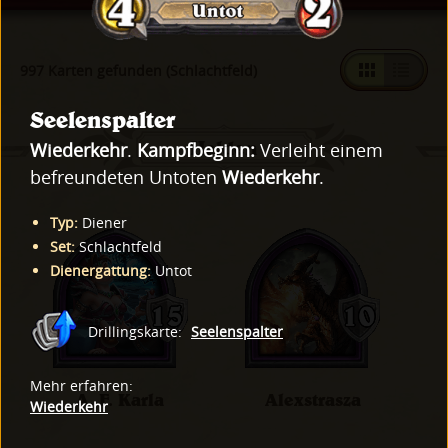
997 Karten gefunden (Schlachtfeld)
Seelenspalter
Helden
Wiederkehr
.
Kampfbeginn:
Verleiht einem
befreundeten Untoten
Wiederkehr
.
Typ
:
Diener
Set
:
Schlachtfeld
Dienergattung
:
Untot
Drillingskarte
:
Seelenspalter
Mehr erfahren
:
A. F. Karla
Alexstrasza
Wiederkehr