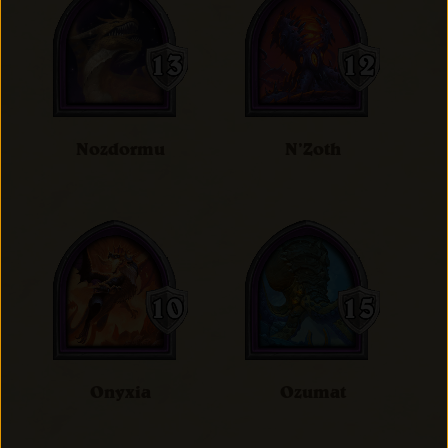
Nozdormu
N’Zoth
Onyxia
Ozumat