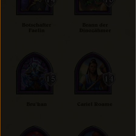
Botschafter
Brann der
Faelin
Dinozähmer
Bru’kan
Cariel Roame