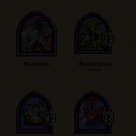
Flickwerk
Flubbidinius
Flurp