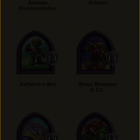
Aranna
Artanis
Sternensucher
Aufwert-o-Bot
Band Manager
E.T.C.