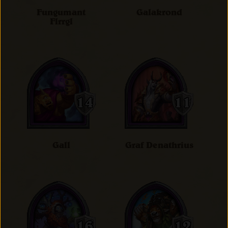
Fungumant
Galakrond
Flrrgl
Gall
Graf Denathrius