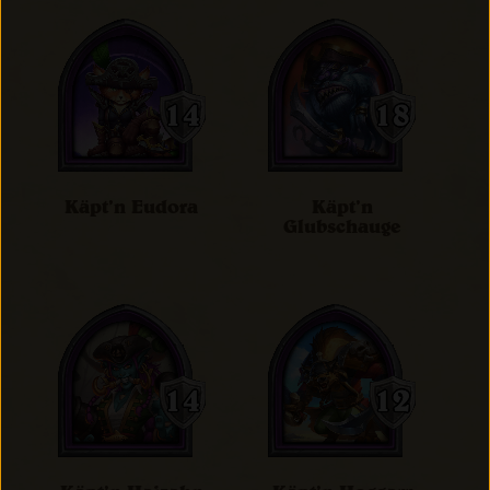
Käpt’n Eudora
Käpt’n
Glubschauge