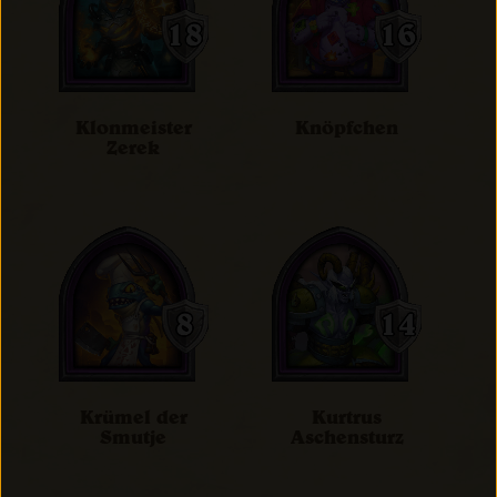
Klonmeister
Knöpfchen
Zerek
Krümel der
Kurtrus
Smutje
Aschensturz