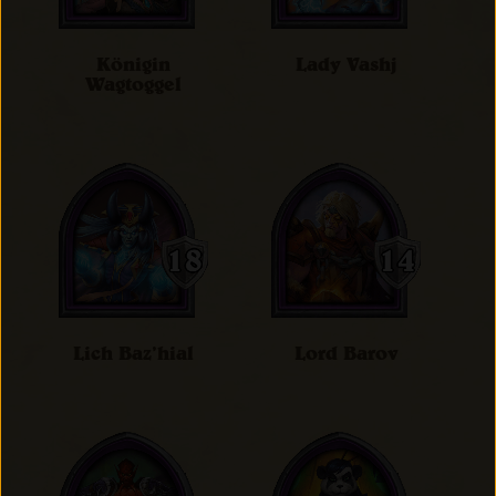
Königin
Lady Vashj
Wagtoggel
Lich Baz’hial
Lord Barov