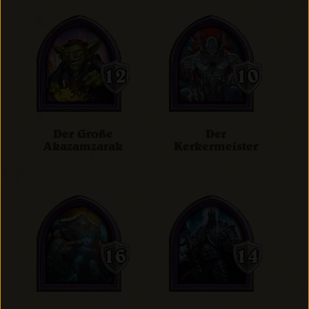
Der Große
Der
Akazamzarak
Kerkermeister