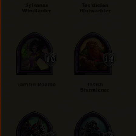
Sylvanas
Tae‘thelan
Windläufer
Blutwächter
Tamsin Roame
Tavish
Sturmlanze