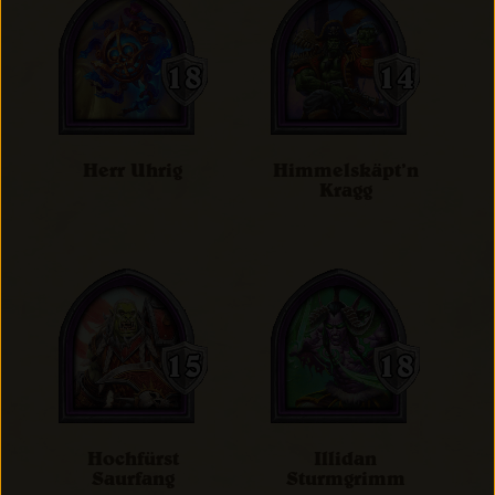
Herr Uhrig
Himmelskäpt’n
Kragg
Hochfürst
Illidan
Saurfang
Sturmgrimm