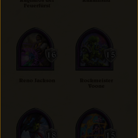
Ragnaros der
Rakanishu
Feuerfürst
Reno Jackson
Rockmeister
Voone