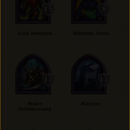
Lord Jaraxxus
Madame Goya
Maiev
Malygos
Schattensang