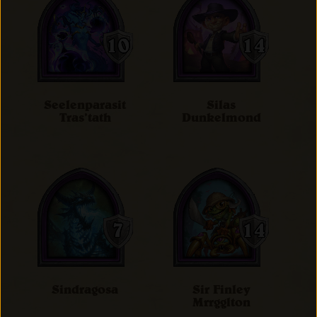
Seelenparasit
Silas
Tras’tath
Dunkelmond
Sindragosa
Sir Finley
Mrrgglton