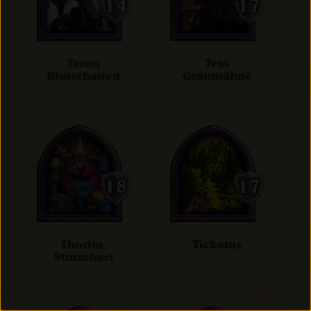
Teron
Tess
Blutschatten
Graumähne
Thorim,
Tickatus
Sturmherr