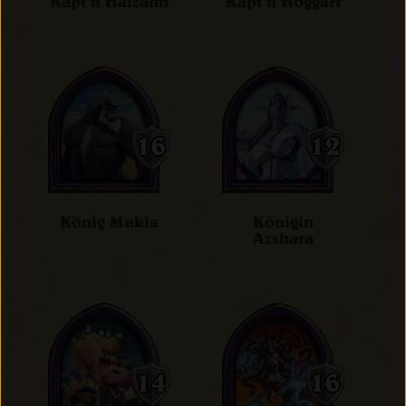
Käpt’n Haizahn
Käpt’n Hoggarr
König Mukla
Königin
Azshara