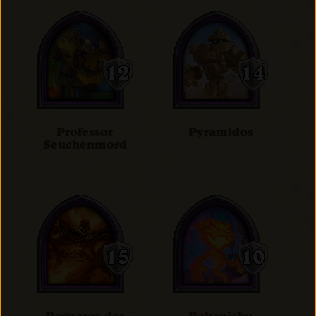
Professor
Pyramidos
Seuchenmord