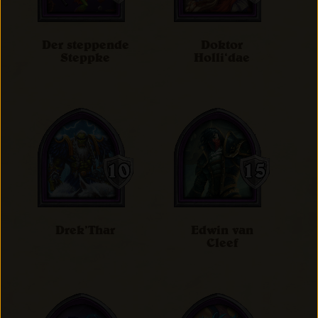
Der steppende
Doktor
Steppke
Holli‘dae
Drek’Thar
Edwin van
Cleef