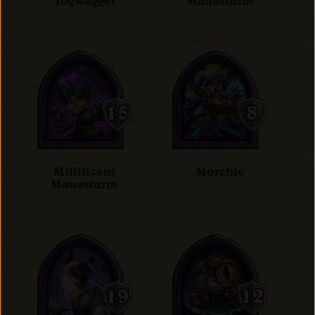
Togwaggel
Manasturm
Millificent
Morchie
Manasturm