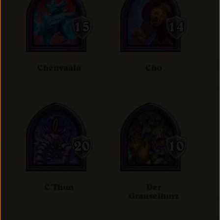
Chenvaala
Cho
C’Thun
Der
Grauselhurz