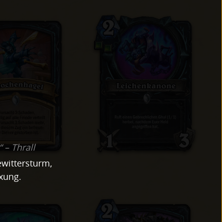
 – Thrall
wittersturm,
xung.