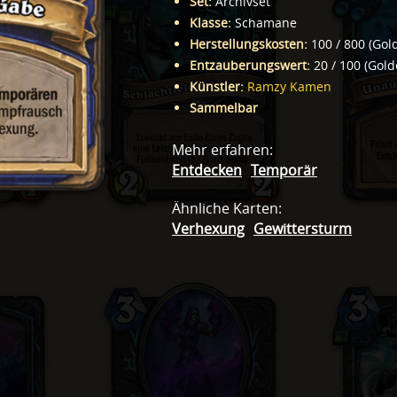
Set
:
Archivset
Klasse
:
Schamane
Herstellungskosten
:
100
/
800
(
Gol
Entzauberungswert
:
20
/
100
(
Gold
Künstler
:
Ramzy Kamen
Sammelbar
Mehr erfahren
:
Entdecken
Temporär
Ähnliche Karten
:
Verhexung
Gewittersturm