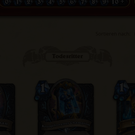
0
1
2
3
4
5
6
7
8
9
10 +
Sortieren nach
:
Todesritter