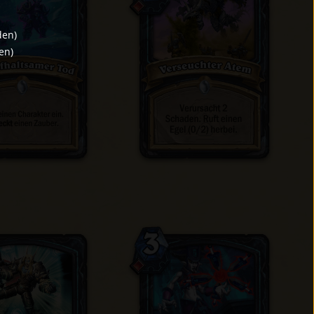
den
)
en
)