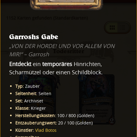
1152 Karten gefunden (Standardkarten)
Garroshs Gabe
„VON DER HORDE! UND VOR ALLEM VON
Todesritter
MIR!“ – Garrosh
Entdeckt
ein
temporäres
Hinrichten,
Scharmützel oder einen Schildblock.
Typ
:
Zauber
Seltenheit
:
Selten
Set
:
Archivset
Klasse
:
Krieger
Herstellungskosten
:
100
/
800
(
Golden
)
Entzauberungswert
:
20
/
100
(
Golden
)
Künstler
:
Vlad Botos