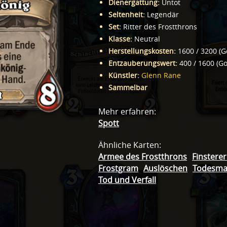
Dienergattung
:
Untot
Seltenheit
:
Legendär
Set
:
Ritter des Frostthrons
Klasse
:
Neutral
Herstellungskosten
:
1600
/
3200
(
G
Entzauberungswert
:
400
/
1600
(
Go
Künstler
:
Glenn Rane
Sammelbar
Mehr erfahren
:
Spott
Ähnliche Karten
:
Armee des Frostthrons
Finsterer
Frostgram
Auslöschen
Todesma
Tod und Verfall