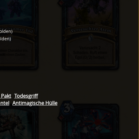
olden
)
lden
)
 Pakt
Todesgriff
ntel
Antimagische Hülle