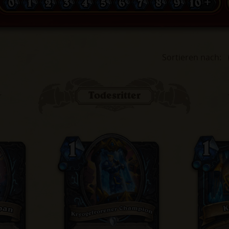
0
1
2
3
4
5
6
7
8
9
10 +
Sortieren nach
:
Todesritter