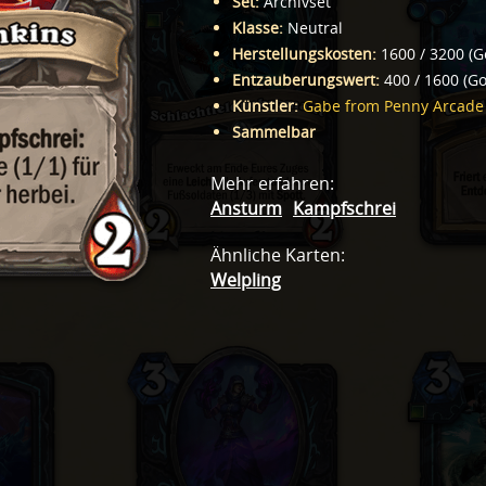
Set
:
Archivset
Klasse
:
Neutral
Herstellungskosten
:
1600
/
3200
(
G
Entzauberungswert
:
400
/
1600
(
Go
Künstler
:
Gabe from Penny Arcade
Sammelbar
Mehr erfahren
:
Ansturm
Kampfschrei
Ähnliche Karten
:
Welpling