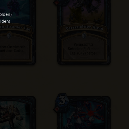
olden
)
lden
)