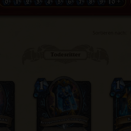
0
1
2
3
4
5
6
7
8
9
10 +
Sortieren nach
:
Todesritter