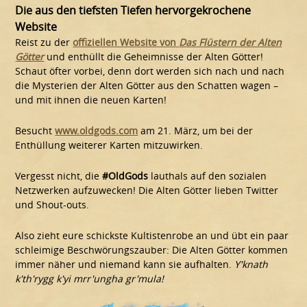
Die aus den tiefsten Tiefen hervorgekrochene
Website
Reist zu der
offiziellen Website von
Das Flüstern der Alten
Götter
und enthüllt die Geheimnisse der Alten Götter!
Schaut öfter vorbei, denn dort werden sich nach und nach
die Mysterien der Alten Götter aus den Schatten wagen –
und mit ihnen die neuen Karten!
Besucht
www.oldgods.com
am 21. März, um bei der
Enthüllung weiterer Karten mitzuwirken.
Vergesst nicht, die
#OldGods
lauthals auf den sozialen
Netzwerken aufzuwecken! Die Alten Götter lieben Twitter
und Shout-outs.
Also zieht eure schickste Kultistenrobe an und übt ein paar
schleimige Beschwörungszauber: Die Alten Götter kommen
immer näher und niemand kann sie aufhalten.
Y'knath
k'th'rygg k'yi mrr'ungha gr'mula!