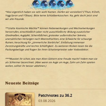
*Also eigentlich haben sie sehr wohl Namen. Dürfen wir vorstellen? C'Thun, N'Zoth,
Yogg-Saron und Y'Shaarj. Bitte keine Schlabberküsschen. Na, geht doch! Jetzt sind
wir alle Freunde.
**Uralte Kosmische Mächte™ können Nebenwirkungen und Wechselwirkungen
hervorrufen, einschließlich (aber nicht ausschließlich): Bildung zusätzlicher
Gliedmaßen, Augäpfel, Scheinfüßchen, grotesker außerirdischer Sekrete,
unersättliches Verlangen nach Meeresfrüchten, eine Schwäche für schaurige
Ruinen, Verachtung für „jämmerliche Sterbliche“, Entfaltung immenser
Zerstörungskräfte und leichte Schläfrigkeit. Zu weiteren Risiken lesen Sie die
Packungsbeilage und fragen Sie ihren Schattenpriester oder Vodoodoktor.
***Wusstet ihr schon, wie man Alten Göttern eine Freude macht? Indem man sie
als Schleimer bezeichnet. (Aber wenn sie Auge um Auge, Zahn um Zahn spielen
wollen, solltet ihr besser ablehnen.)
Neueste Beiträge
Patchnotes zu 36.2
03.08.2026