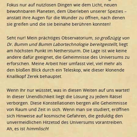
Fokus nur auf nutzlosen Dingen wie dem Licht, neuen
bewohnbaren Planeten, dem Überleben unserer Spezies –
anstatt ihre Augen für die Wunder zu öffnen, nach denen
sie greifen und die sie beinahe berühren konnten!
Seht nur! Mein prächtiges Observatorium,
so großzügig von
Dr. Bumm und Bumm Labortechnologie bereitgestellt,
liegt
am höchsten Punkt im Nethersturm
.
Die Lage ist wie keine
andere dafür geeignet, die Geheimnisse des Universums zu
erforschen. Meine Arbeit hier umfasst viel, viel mehr als
den bloßen Blick durch ein Teleskop, wie dieser klonende
Knallkopf Zerek behauptet.
Wenn Ihr nur wüsstet, was in diesen Weiten auf uns wartet!
In dieser Unendlichkeit liegt die Lösung zu jedem Rätsel
verborgen. Diese Konstellationen bergen alle Geheimnisse
von Raum und Zeit in sich. Wenn man sie studiert, eröffnen
sich Hinweise auf kosmische Gefahren, die geduldig den
unvermeidlichen Hitzetod des Universums vorantreiben.
Ah, es ist
himmlisch
!