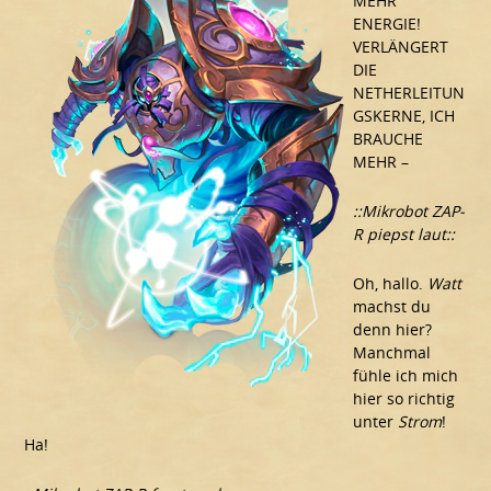
MEHR
ENERGIE!
VERLÄNGERT
DIE
NETHERLEITUN
GSKERNE, ICH
BRAUCHE
MEHR –
::Mikrobot ZAP-
R piepst laut::
Oh, hallo.
Watt
machst du
denn hier?
Manchmal
fühle ich mich
hier so richtig
unter
Strom
!
Ha!