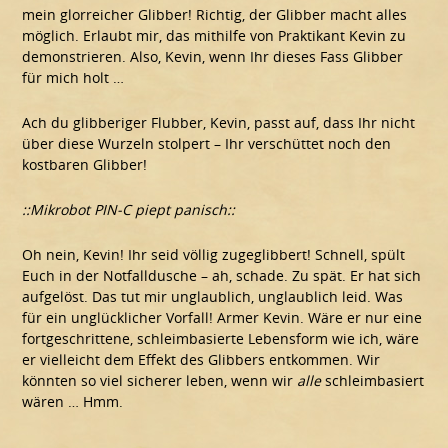
mein glorreicher Glibber! Richtig, der Glibber macht alles
möglich. Erlaubt mir, das mithilfe von Praktikant Kevin zu
demonstrieren. Also, Kevin, wenn Ihr dieses Fass Glibber
für mich holt …
Ach du glibberiger Flubber, Kevin, passt auf, dass Ihr nicht
über diese Wurzeln stolpert – Ihr verschüttet noch den
kostbaren Glibber!
::Mikrobot PIN-C piept panisch::
Oh nein, Kevin! Ihr seid völlig zugeglibbert! Schnell, spült
Euch in der Notfalldusche – ah, schade. Zu spät. Er hat sich
aufgelöst. Das tut mir unglaublich, unglaublich leid. Was
für ein unglücklicher Vorfall! Armer Kevin. Wäre er nur eine
fortgeschrittene, schleimbasierte Lebensform wie ich, wäre
er vielleicht dem Effekt des Glibbers entkommen. Wir
könnten so viel sicherer leben, wenn wir
alle
schleimbasiert
wären … Hmm.