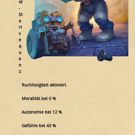
ot
-
St
a
rt
s
e
q
u
e
n
z:
Ruchlosigkeit aktiviert.
Moralität bei 0 %
Autonomie bei 12 %
Gefühle bei 43 %