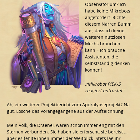
Observatorium? Ich
habe keine Mikrobots
angefordert. Richte
diesem Narren Bumm
aus, dass ich keine
weiteren nutzlosen
Mechs brauchen
kann – ich brauche
Assistenten, die
selbstständig denken
können!
::Mikrobot PIEK-S
reagiert entrüstet::
Ah, ein weiterer Projektbericht zum Apokalypseprojekt? Na
gut. Lösche das Vorangegangene aus der Aufzeichnung.
Mein Volk, die Draenei, waren schon immer eng mit den
Sternen verbunden. Sie haben sie erforscht, sie bereist …
aber es fehlte ihnen immer der Weitblick. Stets lag ihr