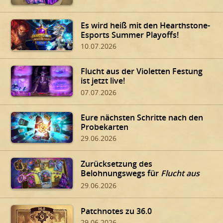
Es wird heiß mit den Hearthstone-
Esports Summer Playoffs!
10.07.2026
Flucht aus der Violetten Festung
ist jetzt live!
07.07.2026
Eure nächsten Schritte nach den
Probekarten
29.06.2026
Zurücksetzung des
Belohnungswegs für
Flucht aus
der Violetten Festung
29.06.2026
Patchnotes zu 36.0
29.06.2026