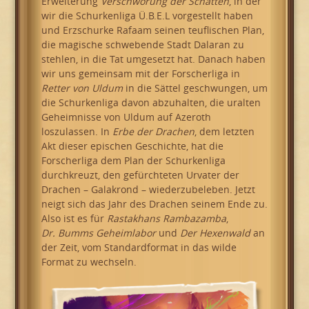
Erweiterung
Verschwörung der Schatten
, in der
wir die Schurkenliga Ü.B.E.L vorgestellt haben
und Erzschurke Rafaam seinen teuflischen Plan,
die magische schwebende Stadt Dalaran zu
stehlen, in die Tat umgesetzt hat. Danach haben
wir uns gemeinsam mit der Forscherliga in
Retter von Uldum
in die Sättel geschwungen, um
die Schurkenliga davon abzuhalten, die uralten
Geheimnisse von Uldum auf Azeroth
loszulassen. In
Erbe der Drachen
, dem letzten
Akt dieser epischen Geschichte, hat die
Forscherliga dem Plan der Schurkenliga
durchkreuzt, den gefürchteten Urvater der
Drachen – Galakrond – wiederzubeleben. Jetzt
neigt sich das Jahr des Drachen seinem Ende zu.
Also ist es für
Rastakhans Rambazamba
,
Dr. Bumms Geheimlabor
und
Der Hexenwald
an
der Zeit, vom Standardformat in das wilde
Format zu wechseln.