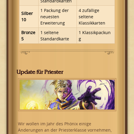
Standardkarten
1 Packung der
4 zufällige
Silber
neuesten
seltene
10
Erweiterung
Klassikkarten
Bronze
1 seltene
1 Klassikpackun
5
Standardkarte
g
Update für Priester
Wir wollen im Jahr des Phönix einige
Änderungen an der Priesterklasse vornehmen,