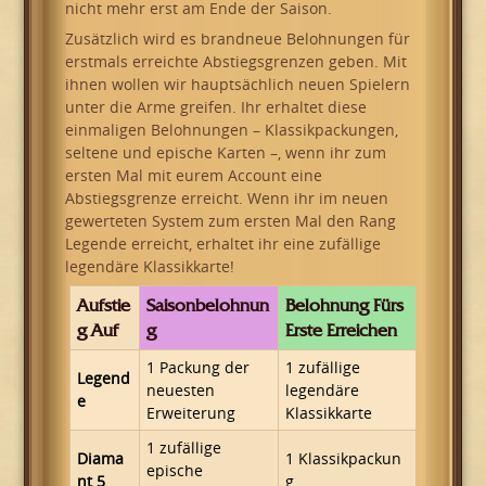
nicht mehr erst am Ende der Saison.
Zusätzlich wird es brandneue Belohnungen für
erstmals erreichte Abstiegsgrenzen geben. Mit
ihnen wollen wir hauptsächlich neuen Spielern
unter die Arme greifen. Ihr erhaltet diese
einmaligen Belohnungen – Klassikpackungen,
seltene und epische Karten –, wenn ihr zum
ersten Mal mit eurem Account eine
Abstiegsgrenze erreicht. Wenn ihr im neuen
gewerteten System zum ersten Mal den Rang
Legende erreicht, erhaltet ihr eine zufällige
legendäre Klassikkarte!
Aufstie
Saisonbelohnun
Belohnung Fürs
G Auf
G
Erste Erreichen
1 Packung der
1 zufällige
Legend
neuesten
legendäre
e
Erweiterung
Klassikkarte
1 zufällige
Diama
1 Klassikpackun
epische
nt 5
g