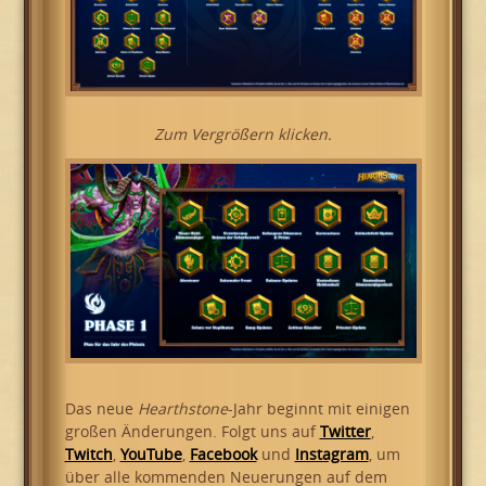
Zum Vergrößern klicken.
Das neue
Hearthstone
-Jahr beginnt mit einigen
großen Änderungen. Folgt uns auf
Twitter
,
Twitch
,
YouTube
,
Facebook
und
Instagram
, um
über alle kommenden Neuerungen auf dem