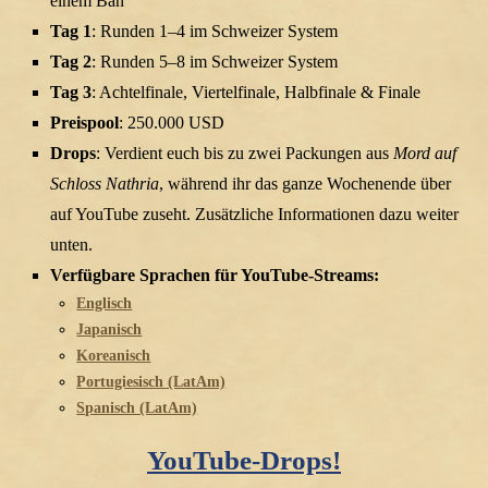
einem Ban
Tag 1
: Runden 1–4 im Schweizer System
Tag 2
: Runden 5–8 im Schweizer System
Tag 3
: Achtelfinale, Viertelfinale, Halbfinale & Finale
Preispool
: 250.000 USD
Drops
: Verdient euch bis zu zwei Packungen aus
Mord auf
Schloss Nathria
, während ihr das ganze Wochenende über
auf YouTube zuseht. Zusätzliche Informationen dazu weiter
unten.
Verfügbare Sprachen für YouTube-Streams:
Englisch
Japanisch
Koreanisch
Portugiesisch (LatAm)
Spanisch (LatAm)
YouTube-Drops!