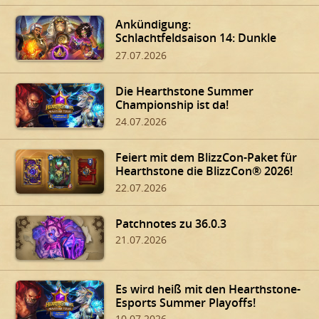
Ankündigung:
Schlachtfeldsaison 14: Dunkle
Gaben von Dalaran!
27.07.2026
Die Hearthstone Summer
Championship ist da!
24.07.2026
Feiert mit dem BlizzCon-Paket für
Hearthstone die BlizzCon® 2026!
22.07.2026
Patchnotes zu 36.0.3
21.07.2026
Es wird heiß mit den Hearthstone-
Esports Summer Playoffs!
10.07.2026