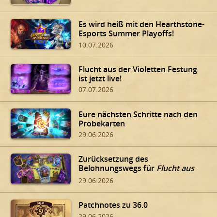
Es wird heiß mit den Hearthstone-
Esports Summer Playoffs!
10.07.2026
Flucht aus der Violetten Festung
ist jetzt live!
07.07.2026
Eure nächsten Schritte nach den
Probekarten
29.06.2026
Zurücksetzung des
Belohnungswegs für
Flucht aus
der Violetten Festung
29.06.2026
Patchnotes zu 36.0
29.06.2026