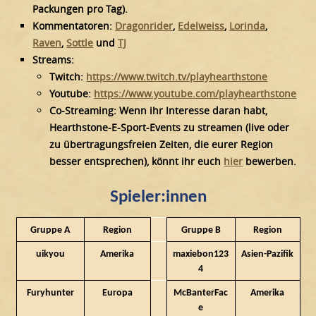
Packungen pro Tag).
Kommentatoren:
Dragonrider
,
Edelweiss
,
Lorinda
,
Raven
,
Sottle
und
TJ
Streams:
Twitch:
https://www.twitch.tv/playhearthstone
Youtube:
https://www.youtube.com/playhearthstone
Co-Streaming: Wenn ihr Interesse daran habt,
Hearthstone-E-Sport-Events zu streamen (live oder
zu übertragungsfreien Zeiten, die eurer Region
besser entsprechen), könnt ihr euch
hier
bewerben.
Spieler:innen
Gruppe A
Region
Gruppe B
Region
uikyou
Amerika
maxiebon123
Asien-Pazifik
4
Furyhunter
Europa
McBanterFac
Amerika
e