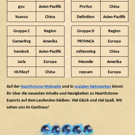
gyu
Asien-Pazifik
ProYun
China
Yuansu
China
Definition
Asien-Pazifik
Gruppe C
Region
Gruppe D
Region
GamerRvg
Amerika
PRTHNCA
Europa
hemlock
Asien-Pazifik
mlYanming
China
Jarla
Europa
Mesmile
Amerika
HUYAsyf
China
reqvam
Europa
Auf der
Hearthstone-Webseite
und in
sozialen Netzwerken
könnt
ihr über die neuesten Inhalte und Neuigkeiten zu Hearthstone-
Esports auf dem Laufenden bleiben. Viel Glück und viel Spaß. Wir
sehen uns im Gasthaus!