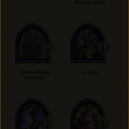
Buscaestelar
Archivillano
Artanis
Rafaam