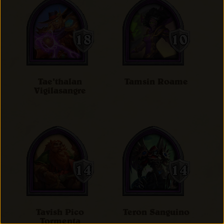
Tae'thalan
Tamsin Roame
Vigilasangre
Tavish Pico
Teron Sanguino
Tormenta