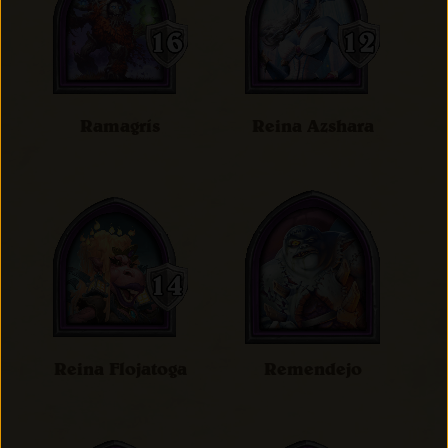
Ramagrís
Reina Azshara
Reina Flojatoga
Remendejo