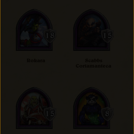
Rokara
Scabbs
Cortamanteca