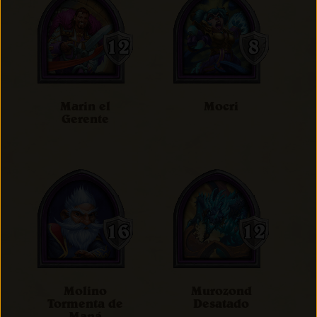
Marin el
Mocri
Gerente
Molino
Murozond
Tormenta de
Desatado
Maná