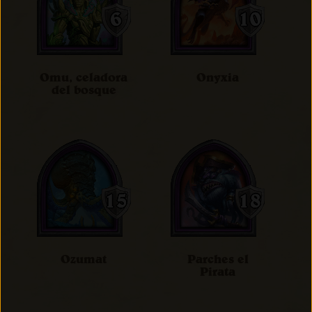
Omu, celadora
Onyxia
del bosque
Ozumat
Parches el
Pirata