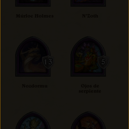
Múrloc Holmes
N'Zoth
Nozdormu
Ojos de
serpiente