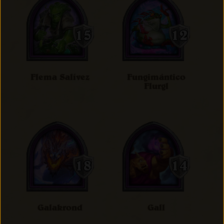
Flema Salívez
Fungimántico
Flurgl
Galakrond
Gall