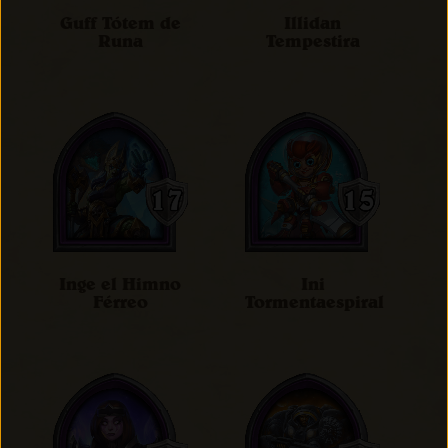
Guff Tótem de
Illidan
Runa
Tempestira
Inge el Himno
Ini
Férreo
Tormentaespiral