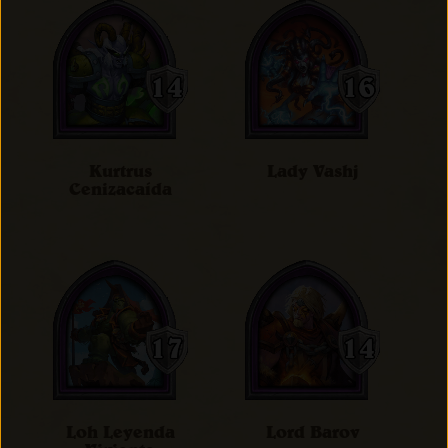
Kurtrus
Lady Vashj
Cenizacaída
Loh Leyenda
Lord Barov