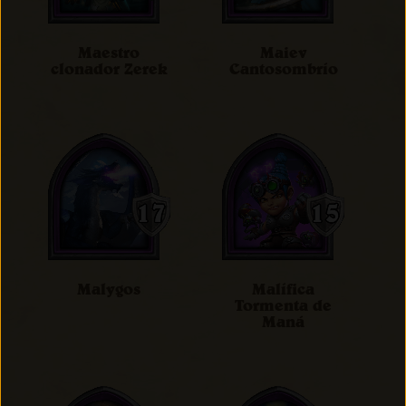
Maestro
Maiev
clonador Zerek
Cantosombrío
Malygos
Malífica
Tormenta de
Maná