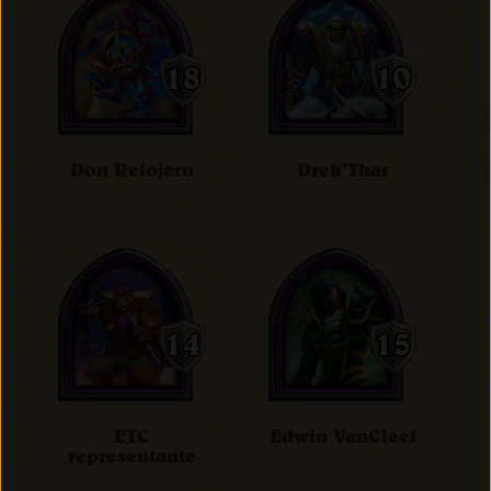
Don Relojero
Drek'Thar
ETC
Edwin VanCleef
representante