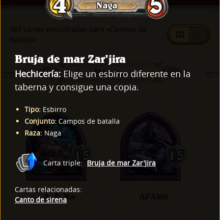
997 cartas encontradas para «Campos de
batalla»
Bruja de mar Zar'jira
Héroes
Hechicería:
Elige un esbirro diferente en la
taberna y consigue una copia.
Tipo
:
Esbirro
Conjunto
:
Campos de batalla
Raza
:
Naga
Carta triple
:
Bruja de mar Zar'jira
Cartas relacionadas
:
A. F. Ka
Al'Akir
Canto de sirena