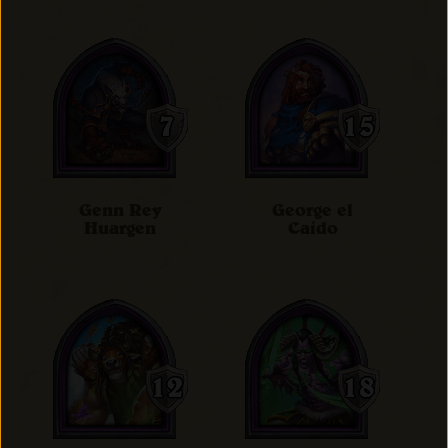
Genn Rey
George el
Huargen
Caído