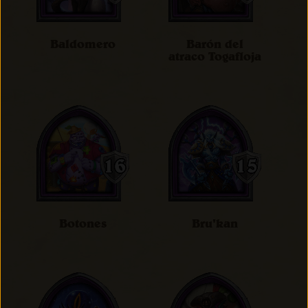
Baldomero
Barón del
atraco Togafloja
Botones
Bru'kan