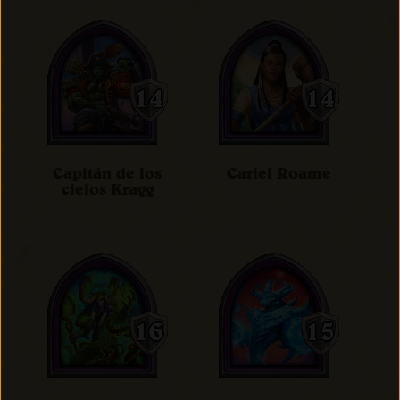
Capitán de los
Cariel Roame
cielos Kragg