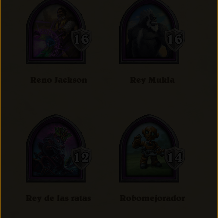
Reno Jackson
Rey Mukla
Rey de las ratas
Robomejorador