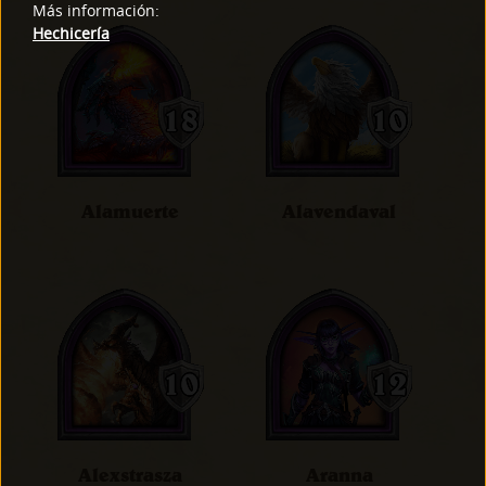
Más información
:
Hechicería
Alamuerte
Alavendaval
Alexstrasza
Aranna