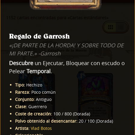
1152 cartas encontradas para «Cartas estándares»
Regalo de Garrosh
«¡DE PARTE DE LA HORDA! Y SOBRE TODO DE
Caballero de la Muerte
MI PARTE.» -Garrosh
Descubre
un Ejecutar, Bloquear con escudo o
Pelear
Temporal
.
Tipo
:
Hechizo
Rareza
:
Poco común
Conjunto
:
Antiguo
Clase
:
Guerrero
Coste de creación
:
100
/
800
(
Dorada
)
Polvo obtenido al desencantar
:
20
/
100
(
Dorada
)
Artista
:
Vlad Botos