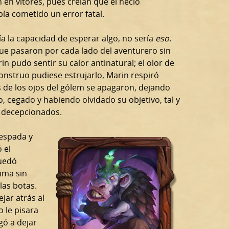
en vítores, pues creían que el necio
ía cometido un error fatal.
ía la capacidad de esperar algo, no sería
eso
.
e pasaron por cada lado del aventurero sin
rin pudo sentir su calor antinatural; el olor de
onstruo pudiese estrujarlo, Marin respiró
s de los ojos del gólem se apagaron, dejando
 cegado y habiendo olvidado su objetivo, tal y
 decepcionados.
 espada y
 el
quedó
ima sin
las botas.
jar atrás al
 le pisara
gó a dejar