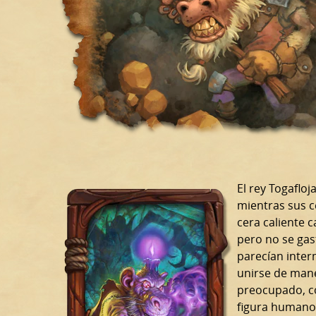
El rey Togaflo
mientras sus c
cera caliente c
pero no se gas
parecían inter
unirse de man
preocupado, c
figura humanoi