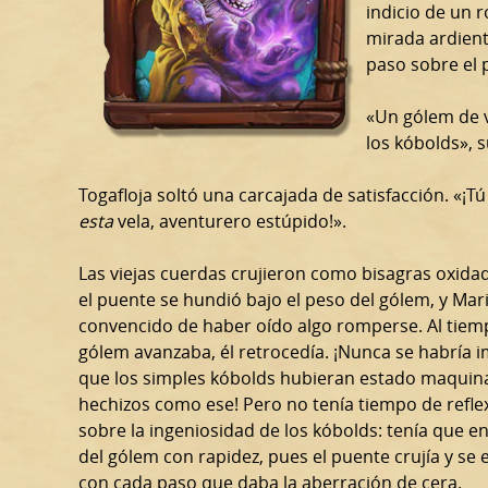
indicio de un 
mirada ardiente
paso sobre el 
«Un gólem de v
los kóbolds», 
Togafloja soltó una carcajada de satisfacción. «¡Tú
esta
vela, aventurero estúpido!».
Las viejas cuerdas crujieron como bisagras oxid
el puente se hundió bajo el peso del gólem, y Mar
convencido de haber oído algo romperse. Al tiem
gólem avanzaba, él retrocedía. ¡Nunca se habría 
que los simples kóbolds hubieran estado maqui
hechizos como ese! Pero no tenía tiempo de refle
sobre la ingeniosidad de los kóbolds: tenía que e
del gólem con rapidez, pues el puente crujía y se
con cada paso que daba la aberración de cera.