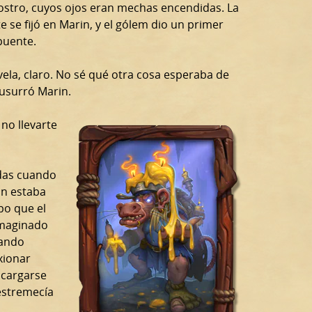
rostro, cuyos ojos eran mechas encendidas. La
 se fijó en Marin, y el gólem dio un primer
puente.
ela, claro. No sé qué otra cosa esperaba de
susurró Marin.
 no llevarte
adas cuando
in estaba
po que el
imaginado
nando
xionar
ncargarse
 estremecía