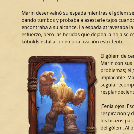
Marin desenvainó su espada mientras el gólem s
dando tumbos y probaba a asestarle tajos cuand
encontraba a su alcance. La espada atravesaba la
esfuerzo, pero las heridas que dejaba la hoja se 
kóbolds estallaron en una ovación estridente.
El gólem de ce
Marin con sus
problemas; el 
implacable. Ma
seguía recompo
resplandecien
¡Tenía ojos! Es
respiración y 
los brazos para
del gólem. Al o