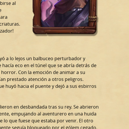
birse al
e
para
criaturas.
zador!
 Oyó a lo lejos un balbuceo perturbador y
 hacía eco en el túnel que se abría detrás de
 horror. Con la emoción de animar a su
an prestado atención a otros peligros.
 que huyó hacia el puente y dejó a sus esbirros
lieron en desbandada tras su rey. Se abrieron
ente, empujando al aventurero en una huida
 lo que fuese que estaba por venir. El otro
uente seguía bloqueado por el gólem cegado,