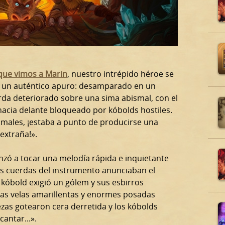
 que vimos a Marin
, nuestro intrépido héroe se
 un auténtico apuro: desamparado en un
da deteriorado sobre una sima abismal, con el
acia delante bloqueado por kóbolds hostiles.
males, ¡estaba a punto de producirse una
extraña!».
zó a tocar una melodía rápida e inquietante
as cuerdas del instrumento anunciaban el
y kóbold exigió un gólem y sus esbirros
as velas amarillentas y enormes posadas
zas gotearon cera derretida y los kóbolds
antar...».