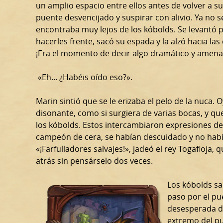
un amplio espacio entre ellos antes de volver a su
puente desvencijado y suspirar con alivio. Ya no s
encontraba muy lejos de los kóbolds. Se levantó 
hacerles frente, sacó su espada y la alzó hacia las 
¡Era el momento de decir algo dramático y amena
«Eh... ¿Habéis oído eso?».
Marin sintió que se le erizaba el pelo de la nuca.
disonante, como si surgiera de varias bocas, y que
los kóbolds. Estos intercambiaron expresiones de
campeón de cera, se habían descuidado y no habí
«¡Farfulladores salvajes!», jadeó el rey Togafloja,
atrás sin pensárselo dos veces.
Los kóbolds sa
paso por el pu
desesperada de
extremo del p