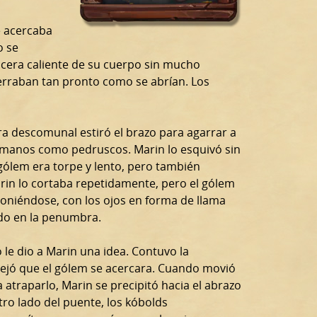
e acercaba
o se
 cera caliente de su cuerpo sin mucho
cerraban tan pronto como se abrían. Los
ra descomunal estiró el brazo para agarrar a
 manos como pedruscos. Marin lo esquivó sin
gólem era torpe y lento, pero también
rin lo cortaba repetidamente, pero el gólem
niéndose, con los ojos en forma de llama
do en la penumbra.
o le dio a Marin una idea. Contuvo la
dejó que el gólem se acercara. Cuando movió
 atraparlo, Marin se precipitó hacia el abrazo
tro lado del puente, los kóbolds