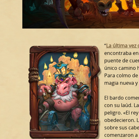
“
La última vez
encontraba en
puente de cuer
único camino h
Para colmo de 
magia nueva y 
El bardo comen
con su laúd. L
peligro. «El re
obedecieron. L
sobre sus cabe
comenzaron a c