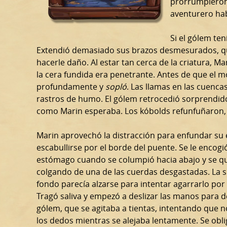
prorrumpieron 
aventurero hab
Si el gólem ten
Extendió demasiado sus brazos desmesurados, qu
hacerle daño. Al estar tan cerca de la criatura, Ma
la cera fundida era penetrante. Antes de que el m
profundamente y
sopló
. Las llamas en las cuenca
rastros de humo. El gólem retrocedió sorprendido,
como Marin esperaba. Los kóbolds refunfuñaron,
Marin aprovechó la distracción para enfundar su
escabullirse por el borde del puente. Se le encogió
estómago cuando se columpió hacia abajo y se 
colgando de una de las cuerdas desgastadas. La s
fondo parecía alzarse para intentar agarrarlo por 
Tragó saliva y empezó a deslizar las manos para de
gólem, que se agitaba a tientas, intentando que no
los dedos mientras se alejaba lentamente. Se obli