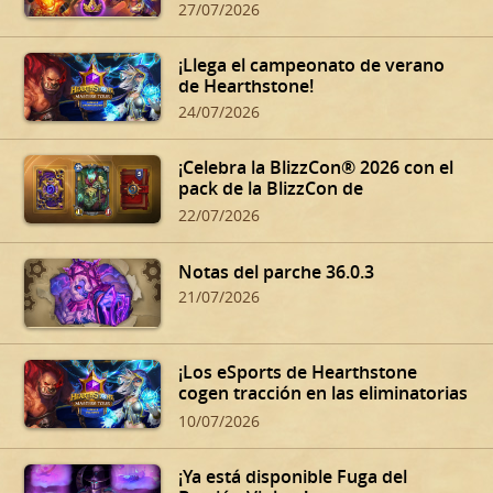
siniestros de Dalaran!
27/07/2026
¡Llega el campeonato de verano
de Hearthstone!
24/07/2026
¡Celebra la BlizzCon® 2026 con el
pack de la BlizzCon de
Hearthstone!
22/07/2026
Notas del parche 36.0.3
21/07/2026
¡Los eSports de Hearthstone
cogen tracción en las eliminatorias
de verano!
10/07/2026
¡Ya está disponible Fuga del