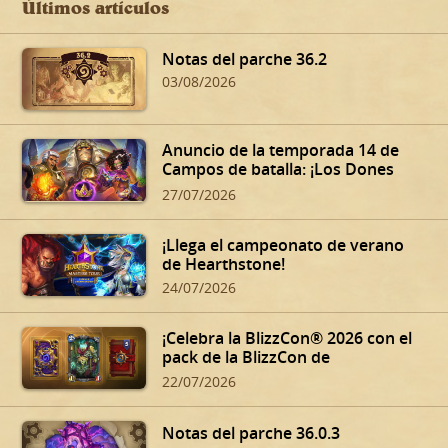
Últimos artículos
Notas del parche 36.2
03/08/2026
Anuncio de la temporada 14 de
Campos de batalla: ¡Los Dones
siniestros de Dalaran!
27/07/2026
¡Llega el campeonato de verano
de Hearthstone!
24/07/2026
¡Celebra la BlizzCon® 2026 con el
pack de la BlizzCon de
Hearthstone!
22/07/2026
Notas del parche 36.0.3