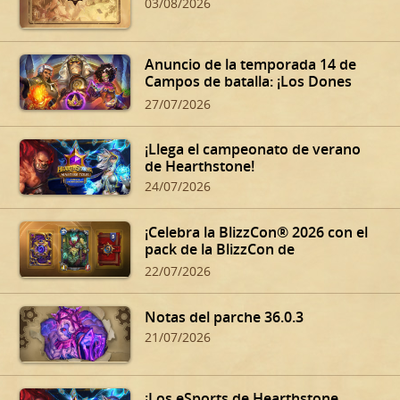
03/08/2026
Anuncio de la temporada 14 de
Campos de batalla: ¡Los Dones
siniestros de Dalaran!
27/07/2026
¡Llega el campeonato de verano
de Hearthstone!
24/07/2026
¡Celebra la BlizzCon® 2026 con el
pack de la BlizzCon de
Hearthstone!
22/07/2026
Notas del parche 36.0.3
21/07/2026
¡Los eSports de Hearthstone