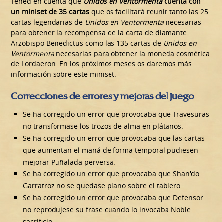
Tened en cuenta que
Unidos en Ventormenta
cuenta con
un miniset de 35 cartas
que os facilitará reunir tanto las 25
cartas legendarias de
Unidos en Ventormenta
necesarias
para obtener la recompensa de la carta de diamante
Arzobispo Benedictus como las 135 cartas de
Unidos en
Ventormenta
necesarias para obtener la moneda cosmética
de Lordaeron. En los próximos meses os daremos más
información sobre este miniset.
Correcciones de errores y mejoras del juego
Se ha corregido un error que provocaba que Travesuras
no transformase los trozos de alma en plátanos.
Se ha corregido un error que provocaba que las cartas
que aumentan el maná de forma temporal pudiesen
mejorar Puñalada perversa.
Se ha corregido un error que provocaba que Shan'do
Garratroz no se quedase plano sobre el tablero.
Se ha corregido un error que provocaba que Defensor
no reprodujese su frase cuando lo invocaba Noble
sacrificio.