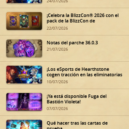
24/07/2026
¡Celebra la BlizzCon® 2026 con el
pack de la BlizzCon de
Hearthstone!
22/07/2026
Notas del parche 36.0.3
21/07/2026
¡Los eSports de Hearthstone
cogen tracción en las eliminatorias
de verano!
10/07/2026
¡Ya está disponible Fuga del
Bastión Violeta!
07/07/2026
Qué hacer tras las cartas de
prueba