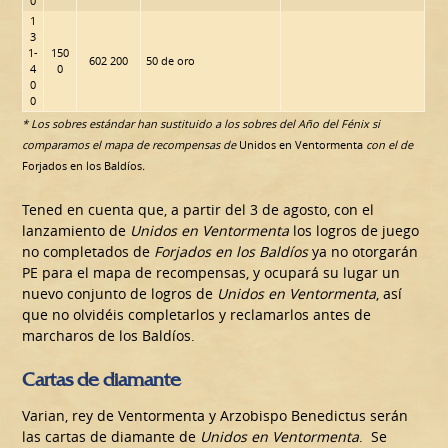
0
1
3
1-
150
602 200
50 de oro
4
0
0
0
* Los sobres estándar han sustituido a los sobres del Año del Fénix si
comparamos el mapa de recompensas de
Unidos en Ventormenta
con el de
Forjados en los Baldíos
.
Tened en cuenta que, a partir del 3 de agosto, con el
lanzamiento de
Unidos en Ventormenta
los logros de juego
no completados de
Forjados en los Baldíos
ya no otorgarán
PE para el mapa de recompensas, y ocupará su lugar un
nuevo conjunto de logros de
Unidos en Ventormenta
, así
que no olvidéis completarlos y reclamarlos antes de
marcharos de los Baldíos.
Cartas de diamante
Varian, rey de Ventormenta y Arzobispo Benedictus serán
las cartas de diamante de
Unidos en Ventormenta
. Se