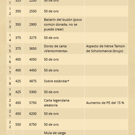
325
2200
50 de oro
1
1
350
2550
50 de oro
2
Bailarín del buzón (poco
1
350
2900
común dorada, no se
3
puede crear)
1
375
3275
50 de oro
4
1
Dorso de carta
Aspecto de héroe Tamsin
375
3650
5
«Ventormenta»
de Scholomance (brujo)
1
400
4050
50 de oro
6
1
400
4450
50 de oro
7
1
425
4875
Sobre estándar*
8
1
425
5300
50 de oro
9
2
Carta legendaria
450
5750
Aumento de PE del 15 %
0
aleatoria
2
450
6200
50 de oro
1
2
550
6750
50 de oro
2
Mula de carga