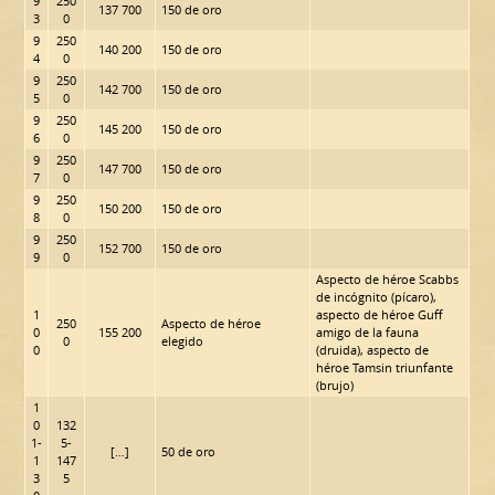
9
250
137 700
150 de oro
3
0
9
250
140 200
150 de oro
4
0
9
250
142 700
150 de oro
5
0
9
250
145 200
150 de oro
6
0
9
250
147 700
150 de oro
7
0
9
250
150 200
150 de oro
8
0
9
250
152 700
150 de oro
9
0
Aspecto de héroe Scabbs
de incógnito (pícaro),
1
aspecto de héroe Guff
250
Aspecto de héroe
0
155 200
amigo de la fauna
0
elegido
0
(druida), aspecto de
héroe Tamsin triunfante
(brujo)
1
0
132
1-
5-
[…]
50 de oro
1
147
3
5