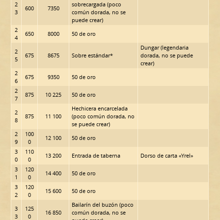
2
sobrecargada (poco
600
7350
3
común dorada, no se
puede crear)
2
650
8000
50 de oro
4
Dungar (legendaria
2
675
8675
Sobre estándar*
dorada, no se puede
5
crear)
2
675
9350
50 de oro
6
2
875
10 225
50 de oro
7
Hechicera encarcelada
2
875
11 100
(poco común dorada, no
8
se puede crear)
2
100
12 100
50 de oro
9
0
3
110
13 200
Entrada de taberna
Dorso de carta «Yrel»
0
0
3
120
14 400
50 de oro
1
0
3
120
15 600
50 de oro
2
0
Bailarín del buzón (poco
3
125
16 850
común dorada, no se
3
0