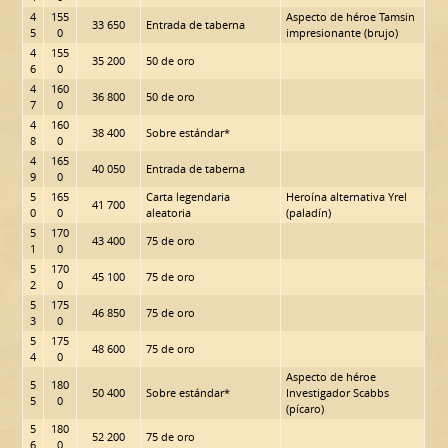
4
155
Aspecto de héroe Tamsin
33 650
Entrada de taberna
5
0
impresionante (brujo)
4
155
35 200
50 de oro
6
0
4
160
36 800
50 de oro
7
0
4
160
38 400
Sobre estándar*
8
0
4
165
40 050
Entrada de taberna
9
0
5
165
Carta legendaria
Heroína alternativa Yrel
41 700
0
0
aleatoria
(paladín)
5
170
43 400
75 de oro
1
0
5
170
45 100
75 de oro
2
0
5
175
46 850
75 de oro
3
0
5
175
48 600
75 de oro
4
0
Aspecto de héroe
5
180
50 400
Sobre estándar*
Investigador Scabbs
5
0
(pícaro)
5
180
52 200
75 de oro
6
0