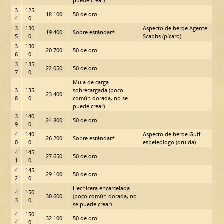
puede crear)
3
125
18 100
50 de oro
4
0
3
130
Aspecto de héroe Agente
19 400
Sobre estándar*
5
0
Scabbs (pícaro)
3
130
20 700
50 de oro
6
0
3
135
22 050
50 de oro
7
0
Mula de carga
3
135
sobrecargada (poco
23 400
8
0
común dorada, no se
puede crear)
3
140
24 800
50 de oro
9
0
4
140
Aspecto de héroe Guff
26 200
Sobre estándar*
0
0
espeleólogo (druida)
4
145
27 650
50 de oro
1
0
4
145
29 100
50 de oro
2
0
Hechicera encarcelada
4
150
30 600
(poco común dorada, no
3
0
se puede crear)
4
150
32 100
50 de oro
4
0