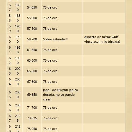
5
185
54 050
75 de oro
7
0
5
185
55 900
75 de oro
8
0
5
190
57 800
75 de oro
9
0
6
190
Aspecto de héroe Guff
59 700
Sobre estándar*
0
0
vinculacolmillo (druida)
6
195
61 650
75 de oro
1
0
6
195
63 600
75 de oro
2
0
6
200
65 600
75 de oro
3
0
6
200
67 600
75 de oro
4
0
Jabalí de Elwynn (épica
6
205
69 650
dorada, no se puede
5
0
crear)
6
205
71 700
75 de oro
6
0
6
212
73 825
75 de oro
7
5
6
212
75 950
75 de oro
8
5