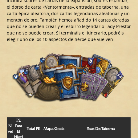
incluirá sobres de cartas de la expansión, sobres estándar,
el dorso de carta «Ventormenta», entradas de taberna, una
carta épica aleatoria, dos cartas legendarias aleatorias y un
montón de oro. También hemos añadido 14 cartas doradas
que no se pueden crear y el esbirro legendario Lady Prestor
que no se puede crear. Si termináis el itinerario, podréis
elegir uno de los 10 aspectos de héroe que vuelven.
PE
Ni
Para
Total PE
Mapa Gratis
Pase De Taberna
Vel
El
Nivel