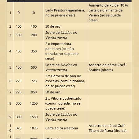
Aumento de PE del 10 %,
Lady Prestor (legendaria,
carta de diamante de
1
0
0
no se puede crear)
Varian (no se puede
crear)
2
100
100
50 de oro
Sobre de
Unidos en
3
100
200
Ventormenta
2 x Importadora
pandaren (común
4
150
350
dorada, no se puede
crear)
Sobre de
Unidos en
Aspecto de héroe Chef
5
150
500
Ventormenta
Scabbs (pícaro)
2 x Hornera de pan de
6
225
725
especias (común dorada,
no se puede crear)
7
225
950
50 de oro
2 x Víbora pudreóxido
8
300
1250
(común dorada, no se
puede crear)
Sobre de
Unidos en
9
300
1550
Ventormenta
1
Aspecto de héroe Guff
325
1875
Carta épica aleatoria
0
Tótem de Runa (druida)
1