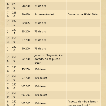
6
225
78 200
75 de oro
9
0
7
225
80 450
Sobre estándar*
Aumento de PE del 20 %
0
0
7
237
82 825
75 de oro
1
5
7
237
85 200
75 de oro
2
5
7
250
87 700
75 de oro
3
0
7
250
90 200
75 de oro
4
0
Jabalí de Elwynn (épica
7
250
92 700
dorada, no se puede
5
0
crear)
7
250
95 200
100 de oro
6
0
7
250
97 700
100 de oro
7
0
7
250
100 200
100 de oro
8
0
7
250
102 700
100 de oro
9
0
8
250
Aspecto de héroe Tamsin
105 200
100 de oro
0
0
invocadora (brujo)