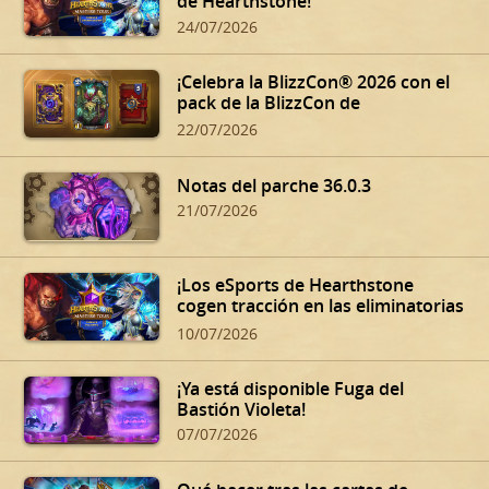
de Hearthstone!
24/07/2026
¡Celebra la BlizzCon® 2026 con el
pack de la BlizzCon de
Hearthstone!
22/07/2026
Notas del parche 36.0.3
21/07/2026
¡Los eSports de Hearthstone
cogen tracción en las eliminatorias
de verano!
10/07/2026
¡Ya está disponible Fuga del
Bastión Violeta!
07/07/2026