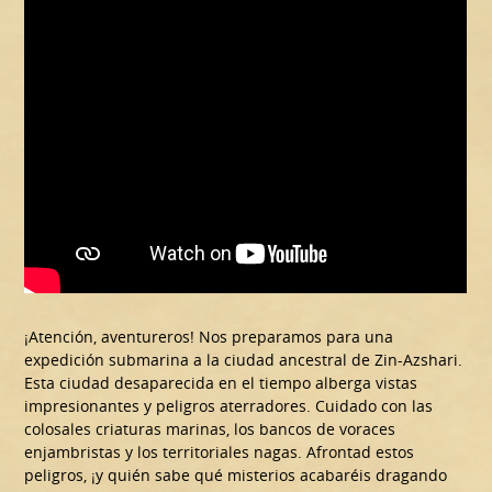
¡Atención, aventureros! Nos preparamos para una
expedición submarina a la ciudad ancestral de Zin-Azshari.
Esta ciudad desaparecida en el tiempo alberga vistas
impresionantes y peligros aterradores. Cuidado con las
colosales criaturas marinas, los bancos de voraces
enjambristas y los territoriales nagas. Afrontad estos
peligros, ¡y quién sabe qué misterios acabaréis dragando