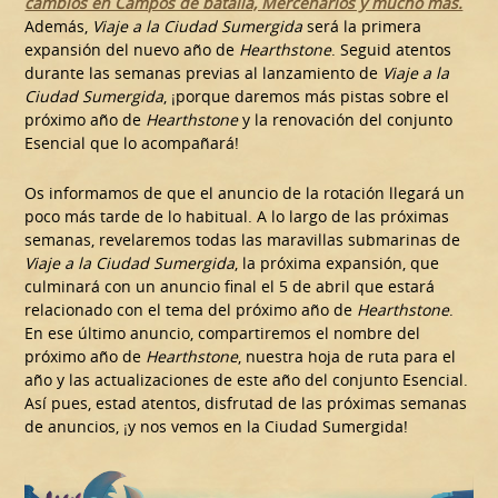
cambios en Campos de batalla, Mercenarios y mucho más.
Además,
Viaje a la Ciudad Sumergida
será la primera
expansión del nuevo año de
Hearthstone
. Seguid atentos
durante las semanas previas al lanzamiento de
Viaje a la
Ciudad Sumergida
, ¡porque daremos más pistas sobre el
próximo año de
Hearthstone
y la renovación del conjunto
Esencial que lo acompañará!
Os informamos de que el anuncio de la rotación llegará un
poco más tarde de lo habitual. A lo largo de las próximas
semanas, revelaremos todas las maravillas submarinas de
Viaje a la Ciudad Sumergida
, la próxima expansión, que
culminará con un anuncio final el 5 de abril que estará
relacionado con el tema del próximo año de
Hearthstone
.
En ese último anuncio, compartiremos el nombre del
próximo año de
Hearthstone
, nuestra hoja de ruta para el
año y las actualizaciones de este año del conjunto Esencial.
Así pues, estad atentos, disfrutad de las próximas semanas
de anuncios, ¡y nos vemos en la Ciudad Sumergida!