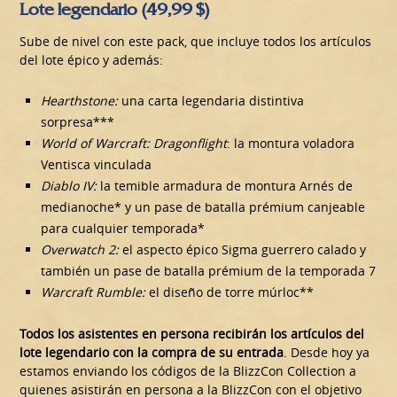
Lote legendario (49,99 $)
Sube de nivel con este pack, que incluye todos los artículos
del lote épico y además:
Hearthstone:
una carta legendaria distintiva
sorpresa***
World of Warcraft: Dragonflight
: la montura voladora
Ventisca vinculada
Diablo IV:
la temible armadura de montura Arnés de
medianoche* y un pase de batalla prémium canjeable
para cualquier temporada*
Overwatch 2:
el aspecto épico Sigma guerrero calado y
también un pase de batalla prémium de la temporada 7
Warcraft Rumble:
el diseño de torre múrloc**
Todos los asistentes en persona recibirán los artículos del
lote legendario con la compra de su entrada
. Desde hoy ya
estamos enviando los códigos de la BlizzCon Collection a
quienes asistirán en persona a la BlizzCon con el objetivo