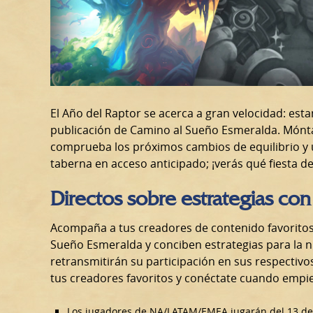
El Año del Raptor se acerca a gran velocidad: esta
publicación de Camino al Sueño Esmeralda. Mónta
comprueba los próximos cambios de equilibrio y ú
taberna en acceso anticipado; ¡verás qué fiesta 
Directos sobre estrategias co
Acompaña a tus creadores de contenido favorito
Sueño Esmeralda y conciben estrategias para la 
retransmitirán su participación en sus respectivo
tus creadores favoritos y conéctate cuando empie
Los jugadores de NA/LATAM/EMEA jugarán del 13 de m