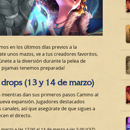
mos en los últimos días previos a la
te unos mazos, ve a tus creadores favoritos,
nete a la diversión durante la pelea de
de pijamas tenemos preparada!
n drops (13 y 14 de marzo)
s mientras dan sus primeros pasos Camino al
nueva expansión. Jugadores destacados
s canales, así que asegúrate de que sigues a
cen el directo.
arzo a las 17:00 al 14 de marzo a las 5:00 (CET)