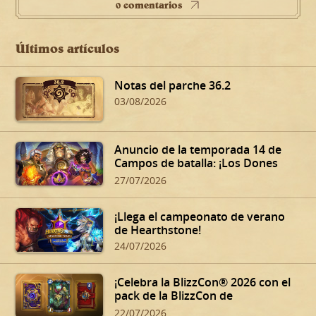
0 comentarios
Últimos artículos
Notas del parche 36.2
03/08/2026
Anuncio de la temporada 14 de
Campos de batalla: ¡Los Dones
siniestros de Dalaran!
27/07/2026
¡Llega el campeonato de verano
de Hearthstone!
24/07/2026
¡Celebra la BlizzCon® 2026 con el
pack de la BlizzCon de
Hearthstone!
22/07/2026