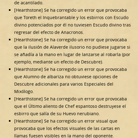
de acantilado.
[Hearthstone] Se ha corregido un error que provocaba
que Toreth el Inquebrantable y los esbirros con Escudo
divino potenciados por él no tuviesen Escudo divino tras
regresar del efecto de Anacronos.
[Hearthstone] Se ha corregido un error que provocaba
que la ilusión de Alaverde ilusorio no pudiese jugarse si
se añadía a la mano en lugar de lanzarse al robarla (por
ejemplo, mediante un efecto de Descubre).
[Hearthstone] Se ha corregido un error que provocaba
que Alumno de albariza no obtuviese opciones de
Descubre adicionales para varios Especiales del
Mixólogo.
[Hearthstone] Se ha corregido un error que provocaba
que el Último aliento de Chef espantoso destruyese el
esbirro que salía de su Huevo nerubiano.
[Hearthstone] Se ha corregido un error visual que
provocaba que los efectos visuales de las cartas en
llamas fuesen visibles en la mano del oponente.