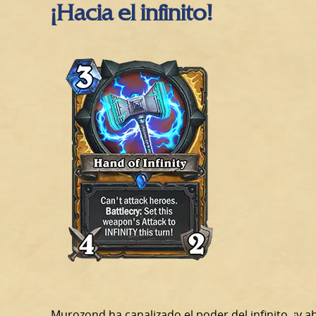
¡Hacia el infinito!
Murozond ha canalizado el poder del infinito, ¡y