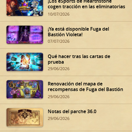
¡Los eSports de Hearthstone
cogen tracción en las eliminatorias
de verano!
10/07/2026
¡Ya está disponible Fuga del
Bastión Violeta!
07/07/2026
Qué hacer tras las cartas de
prueba
29/06/2026
Renovación del mapa de
recompensas de Fuga del Bastión
Violeta
29/06/2026
Notas del parche 36.0
29/06/2026