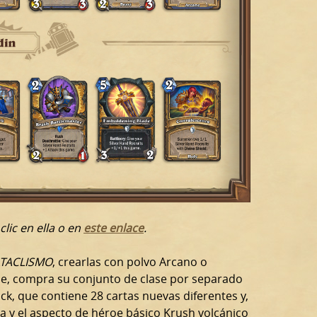
lic en ella o en 
este enlace
.
ATACLISMO
, crearlas con polvo Arcano o
se, compra su conjunto de clase por separado
ack, que contiene 28 cartas nuevas diferentes y,
va y el aspecto de héroe básico Krush volcánico