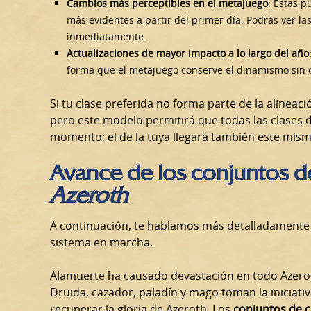
Cambios más perceptibles en el metajuego
: Estas 
más evidentes a partir del primer día. Podrás ver la
inmediatamente.
Actualizaciones de mayor impacto a lo largo del año
forma que el metajuego conserve el dinamismo sin q
Si tu clase preferida no forma parte de la alineac
pero este modelo permitirá que todas las clases
momento; el de la tuya llegará también este mis
Avance de los conjuntos d
Azeroth
A continuación, te hablamos más detalladamente d
sistema en marcha.
Alamuerte ha causado devastación en todo Azeroth
Druida, cazador, paladín y mago toman la iniciativ
recuperar la gloria de Azeroth. Los
conjuntos de 