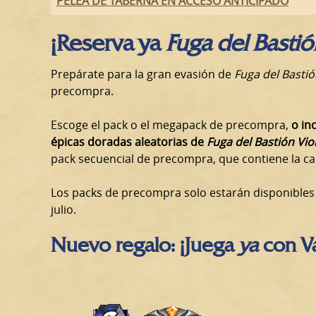
PELEA DE TABERNA EN ACCESO ANTICIPADO
¡Reserva ya
Fuga del Bastió
Prepárate para la gran evasión de
Fuga del Bastió
precompra.
Escoge el pack o el megapack de precompra,
o in
épicas doradas aleatorias de
Fuga del Bastión Vio
pack secuencial de precompra, que contiene la c
Los packs de precompra solo estarán disponibles h
julio.
Nuevo regalo: ¡Juega
ya
con Va