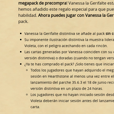
megapack de precompra
! Vanessa la Gerifalte es
hemos añadido este regalo especial para que pue
habilidad.
Ahora puedes jugar con Vanessa la Gerif
pack.
Vanessa la Gerifalte distintiva se añade al pack
sin c
Su imponente ilustración distintiva la muestra lide
Violeta, con el peligro acechando en cada rincón.
Las cartas generadas por Vanessa coinciden con su c
versión distintiva) o doradas (cuando no tengan versi
¿Ya te has comprado el pack? ¡Solo tienes que iniciar 
Todos los jugadores que hayan adquirido el mega
sesión en Hearthstone al menos una vez entre el 2
lanzamiento del parche 35.6.3 el 18 de junio rec
versión distintiva en un plazo de 24 horas.
Los jugadores que no hayan iniciado sesión des
Violeta deberán iniciar sesión antes del lanzamien
carta.