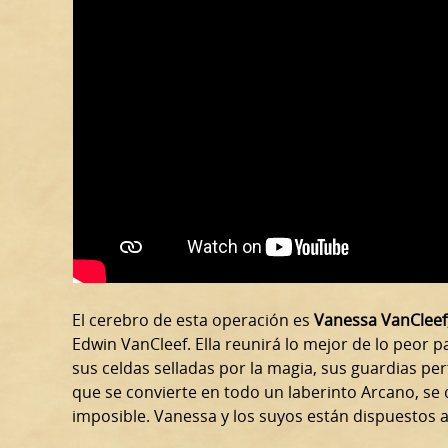
El cerebro de esta operación es
Vanessa VanCleef
Edwin VanCleef. Ella reunirá lo mejor de lo peor p
sus celdas selladas por la magia, sus guardias p
que se convierte en todo un laberinto Arcano, se 
imposible. Vanessa y los suyos están dispuestos a