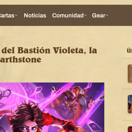
 del Bastión Violeta, la
Ú
arthstone