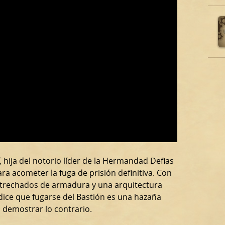
, hija del notorio líder de la Hermandad Defias
ara acometer la fuga de prisión definitiva. Con
ertrechados de armadura y una arquitectura
dice que fugarse del Bastión es una hazaña
 demostrar lo contrario.