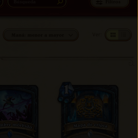
Filtros
Ver
:
Maná: menor a mayor