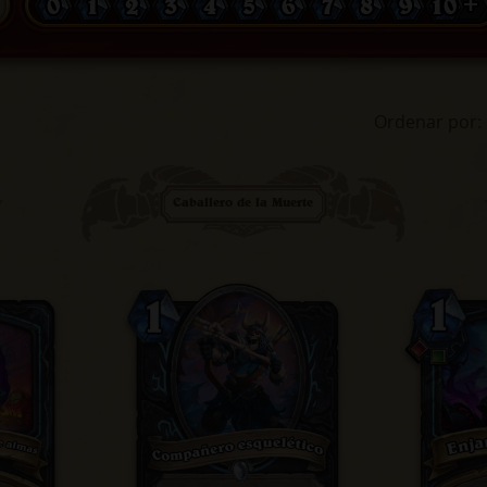
0
1
2
3
4
5
6
7
8
9
10 +
Ordenar por
:
Caballero de la Muerte