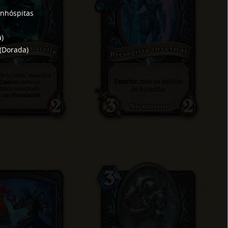
Inhóspitas
a
)
(
Dorada
)