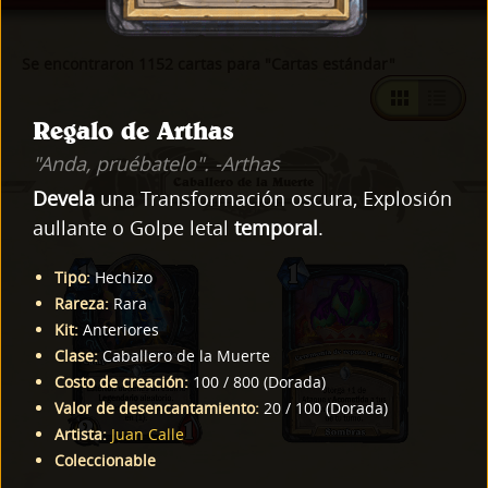
Se encontraron 1152 cartas para "Cartas estándar"
Regalo de Arthas
"Anda, pruébatelo". -Arthas
Caballero de la Muerte
Devela
una Transformación oscura, Explosión
aullante o Golpe letal
temporal
.
Tipo
:
Hechizo
Rareza
:
Rara
Kit
:
Anteriores
Clase
:
Caballero de la Muerte
Costo de creación
:
100
/
800
(
Dorada
)
Valor de desencantamiento
:
20
/
100
(
Dorada
)
Artista
:
Juan Calle
Coleccionable