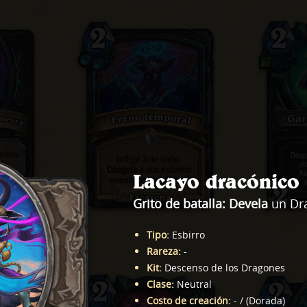
Lacayo dracónico
Grito de batalla:
Devela
un Dr
Tipo
:
Esbirro
Rareza
:
-
Kit
:
Descenso de los Dragones
Clase
:
Neutral
Costo de creación
:
-
/
(
Dorada
)