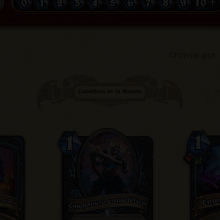
0
1
2
3
4
5
6
7
8
9
10 +
Ordenar por
:
Caballero de la Muerte