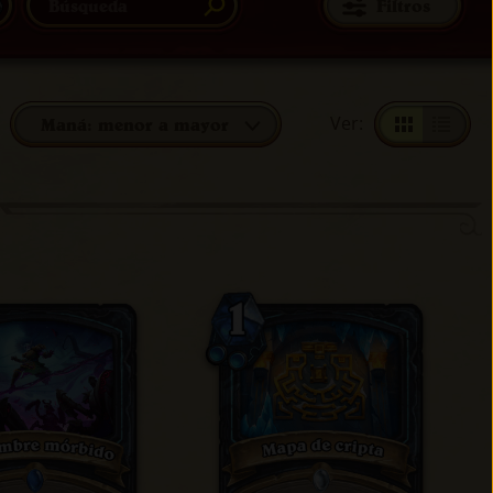
Filtros
Ver
:
Maná: menor a mayor