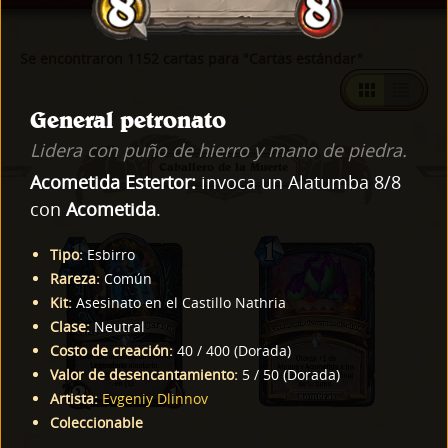
Se encontraron 1152 cartas para "Cartas estándar"
General petronato
Lidera con puño de hierro y mano de piedra.
Caballero de la Muerte
Acometida
Estertor:
invoca un Alatumba 8/8
con
Acometida
.
Tipo
:
Esbirro
Rareza
:
Común
Kit
:
Asesinato en el Castillo Nathria
Clase
:
Neutral
Costo de creación
:
40
/
400
(
Dorada
)
Valor de desencantamiento
:
5
/
50
(
Dorada
)
Artista
:
Evgeniy Dlinnov
Coleccionable