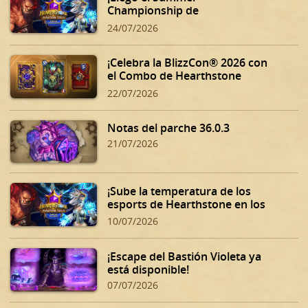
Championship de
Hearthstone!
24/07/2026
¡Celebra la BlizzCon® 2026 con
el Combo de Hearthstone
BlizzCon!
22/07/2026
Notas del parche 36.0.3
21/07/2026
¡Sube la temperatura de los
esports de Hearthstone en los
Summer Playoffs!
10/07/2026
¡Escape del Bastión Violeta ya
está disponible!
07/07/2026