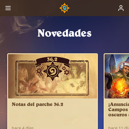
Novedades
Notas del parche 36.2
¡Anunci
Campos d
oscuros 
hace 4 días
hace 11 dí