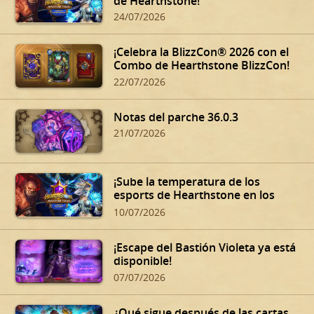
de Hearthstone!
24/07/2026
¡Celebra la BlizzCon® 2026 con el
Combo de Hearthstone BlizzCon!
22/07/2026
Notas del parche 36.0.3
21/07/2026
¡Sube la temperatura de los
esports de Hearthstone en los
Summer Playoffs!
10/07/2026
¡Escape del Bastión Violeta ya está
disponible!
07/07/2026
¿Qué sigue después de las cartas