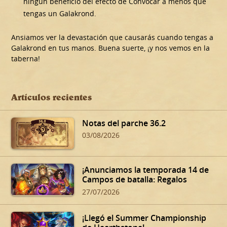
ningún beneficio del efecto de Convocar a menos que
tengas un Galakrond.
Ansiamos ver la devastación que causarás cuando tengas a
Galakrond en tus manos. Buena suerte, ¡y nos vemos en la
taberna!
Artículos recientes
Notas del parche 36.2
03/08/2026
¡Anunciamos la temporada 14 de
Campos de batalla: Regalos
oscuros de Dalaran!
27/07/2026
¡Llegó el Summer Championship