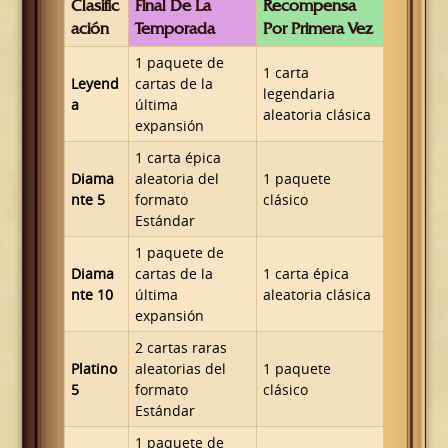
Clasific
Final De La
Recompensa
Ación
Temporada
Por Primera Vez
1 paquete de
1 carta
Leyend
cartas de la
legendaria
a
última
aleatoria clásica
expansión
1 carta épica
Diama
aleatoria del
1 paquete
nte 5
formato
clásico
Estándar
1 paquete de
Diama
cartas de la
1 carta épica
nte 10
última
aleatoria clásica
expansión
2 cartas raras
Platino
aleatorias del
1 paquete
5
formato
clásico
Estándar
1 paquete de