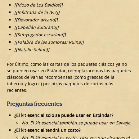
[[Mozo de Los Baldíos]]
[[Infiltrada de la IV:7]]
[[Devorador arcano]]
[[Capellán kultirano]]
[[Subyugador escarlata]]
[[Palabra de las sombras: Ruina]]
[[Natalie Seline]]
Por último, como las cartas de los paquetes clásicos ya no
se pueden usar en Estándar, reemplazaremos los paquetes
clásicos de varias recompensas (como grescas de la
taberna y logros) por otros paquetes de cartas más
recientes.
Preguntas frecuentes
¿El kit esencial solo se puede usar en Estándar?
No. El kit esencial también se puede usar en Salvaje.
¿El kit esencial tendrá un costo?
No. El kit esencial es gratis
.
Una vez que alcances el