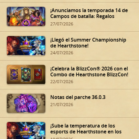
¡Anunciamos la temporada 14 de
Campos de batalla: Regalos
oscuros de Dalaran!
27/07/2026
¡Llegó el Summer Championship
de Hearthstone!
24/07/2026
¡Celebra la BlizzCon® 2026 con el
Combo de Hearthstone BlizzCon!
22/07/2026
Notas del parche 36.0.3
21/07/2026
¡Sube la temperatura de los
esports de Hearthstone en los
Summer Playoffs!