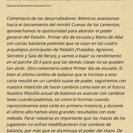
después del lanzamiento del parche 20.4.
Comentario de los desarrolladores: Mientras avanzamos
hacia el lanzamiento del minikit Cuevas de los Lamentos,
aprovechamos la oportunidad para abordar el poder
general del Paladín. Primer día de escuela y Mano de A’dal
son cartas bastante potentes que se usan en los cuatro
arquetipos principales de Paladín (Tratados, Agresivo,
Secretos y Sala de fieras), y vamos a bajar su rendimiento
en el parche 20.4 para que las demás clases no se queden
tan atrás.
Otro comentario sobre Primer día de escuela: Si
bien el último cambio de balance que le hicimos a esta
carta resultó en un cambio suave de poder, seguiremos con
nuestra intención de hacer cambios como este en el futuro.
Nuestra filosofía actual de balance es avanzar con cambios
leves cuando podamos, tal como lo hicimos cuando
reposicionamos esta carta en primera instancia, y durante
el último año hemos visto grandes resultados con este
método. Parar nosotros es importante que los mazos de los
jugadores no sufran modificaciones tras cambios de
balance, por más que se disminuya el poder del mazo. De