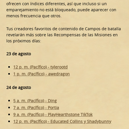
ofrecen con índices diferentes, así que incluso si un
emparejamiento no está bloqueado, puede aparecer con
menos frecuencia que otros.
Tus creadores favoritos de contenido de Campos de batalla
revelarán más sobre las Recompensas de las Misiones en
los próximos días:
23 de agosto
12 p. m. (Pacífico) - tylerootd
1 p. m. (Pacífico) - awedragon
24 de agosto
5 a. m. (Pacífico) - Ding
7 a. m. (Pacífico) - Portia
9 a. m. (Pacífico) - PlayHearthstone TikTok
12 p. m. (Pacífico) - Educated Collins y Shadybunny