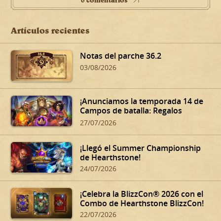
0 comentarios
Artículos recientes
Notas del parche 36.2
03/08/2026
¡Anunciamos la temporada 14 de
Campos de batalla: Regalos
oscuros de Dalaran!
27/07/2026
¡Llegó el Summer Championship
de Hearthstone!
24/07/2026
¡Celebra la BlizzCon® 2026 con el
Combo de Hearthstone BlizzCon!
22/07/2026