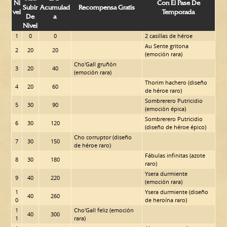
Ni
Con El Pase De
Subir
Acumulad
Recompensa Gratis
Vel
Temporada
De
A
Nivel
1
0
0
2 casillas de héroe
Au Sente gritona
2
20
20
(emoción rara)
Cho'Gall gruñón
3
20
40
(emoción rara)
Thorim hachero (diseño
4
20
60
de héroe raro)
Sombrerero Putricidio
5
30
90
(emoción épica)
Sombrerero Putricidio
6
30
120
(diseño de héroe épico)
Cho corruptor (diseño
7
30
150
de héroe raro)
Fábulas infinitas (azote
8
30
180
raro)
Ysera durmiente
9
40
220
(emoción rara)
1
Ysera durmiente (diseño
40
260
0
de heroína raro)
1
Cho'Gall feliz (emoción
40
300
1
rara)