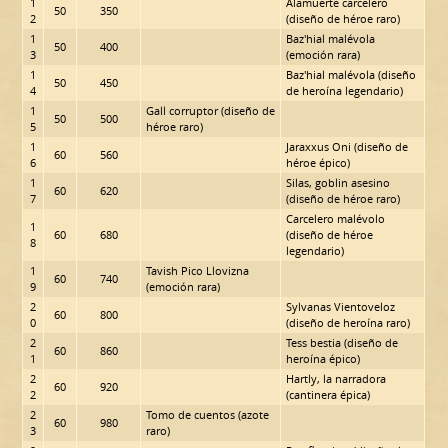
1
Alamuerte carcelero
50
350
2
(diseño de héroe raro)
1
Baz'hial malévola
50
400
3
(emoción rara)
1
Baz'hial malévola (diseño
50
450
4
de heroína legendario)
1
Gall corruptor (diseño de
50
500
5
héroe raro)
1
Jaraxxus Oni (diseño de
60
560
6
héroe épico)
1
Silas, goblin asesino
60
620
7
(diseño de héroe raro)
Carcelero malévolo
1
60
680
(diseño de héroe
8
legendario)
1
Tavish Pico Llovizna
60
740
9
(emoción rara)
2
Sylvanas Vientoveloz
60
800
0
(diseño de heroína raro)
2
Tess bestia (diseño de
60
860
1
heroína épico)
2
Hartly, la narradora
60
920
2
(cantinera épica)
2
Tomo de cuentos (azote
60
980
3
raro)