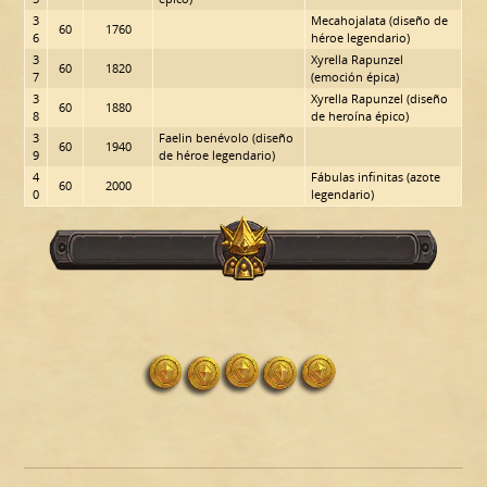
3
Mecahojalata (diseño de
60
1760
6
héroe legendario)
3
Xyrella Rapunzel
60
1820
7
(emoción épica)
3
Xyrella Rapunzel (diseño
60
1880
8
de heroína épico)
3
Faelin benévolo (diseño
60
1940
9
de héroe legendario)
4
Fábulas infinitas (azote
60
2000
0
legendario)