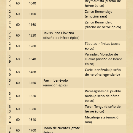
2
Rey flautista (diseño de
60
1040
4
héroe épico)
2
Zanco Remendejo
60
1100
5
(emoción rara)
2
Zanco Remendejo
60
1160
6
(diseño de héroe épico)
2
Tavish Pico Llovizna
60
1220
7
(diseño de héroe épico)
2
Fábulas infinitas (azote
60
1280
8
épico)
Vanndar, Morador de
2
60
1340
cuevas (diseño de héroe
9
épico)
3
Cariel benévola (diseño
60
1400
0
de heroína legendario)
3
Faelin benévolo
60
1460
1
(emoción épica)
Ramasgrises del pueblo
3
60
1520
hada (diseño de héroe
2
épico)
3
Teron Tengu (diseño de
60
1580
3
héroe épico)
3
Mecahojalata (emoción
60
1640
4
rara)
3
Tomo de cuentos (azote
60
1700
5
épico)