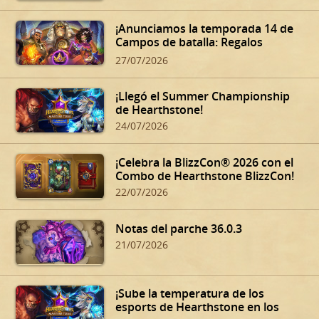
¡Anunciamos la temporada 14 de
Campos de batalla: Regalos
oscuros de Dalaran!
27/07/2026
¡Llegó el Summer Championship
de Hearthstone!
24/07/2026
¡Celebra la BlizzCon® 2026 con el
Combo de Hearthstone BlizzCon!
22/07/2026
Notas del parche 36.0.3
21/07/2026
¡Sube la temperatura de los
esports de Hearthstone en los