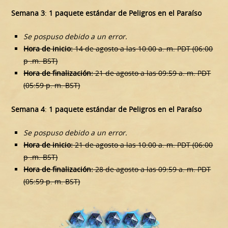
Semana 3
:
1 paquete estándar de Peligros en el Paraíso
Se pospuso debido a un error.
Hora de inicio:
14 de agosto a las 10:00 a. m. PDT (06:00
p .m. BST)
Hora de finalización:
21 de agosto a las 09:59 a. m. PDT
(05:59 p. m. BST)
Semana 4
:
1 paquete estándar de Peligros en el Paraíso
Se pospuso debido a un error.
Hora de inicio:
21 de agosto a las 10:00 a. m. PDT (06:00
p .m. BST)
Hora de finalización:
28 de agosto a las 09:59 a. m. PDT
(05:59 p. m. BST)