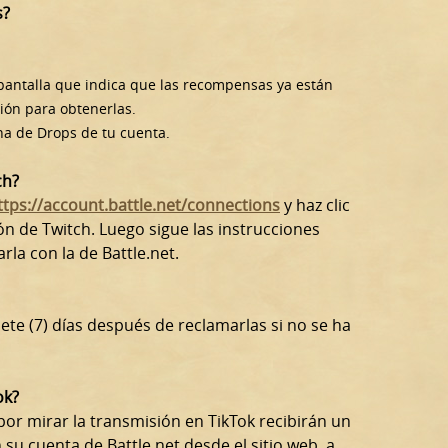
s?
a pantalla que indica que las recompensas ya están
ión para obtenerlas.
ina de Drops de tu cuenta.
ch?
ttps://account.battle.net/connections
y haz clic
ón de Twitch. Luego sigue las instrucciones
rla con la de Battle.net.
te (7) días después de reclamarlas si no se ha
ok?
r mirar la transmisión en TikTok recibirán un
su cuenta de Battle.net desde el sitio web, a