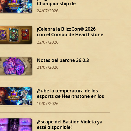
Championship de
Hearthstone!
24/07/2026
¡Celebra la BlizzCon® 2026
con el Combo de Hearthstone
BlizzCon!
22/07/2026
Notas del parche 36.0.3
21/07/2026
¡Sube la temperatura de los
esports de Hearthstone en los
Summer Playoffs!
10/07/2026
¡Escape del Bastión Violeta ya
está disponible!