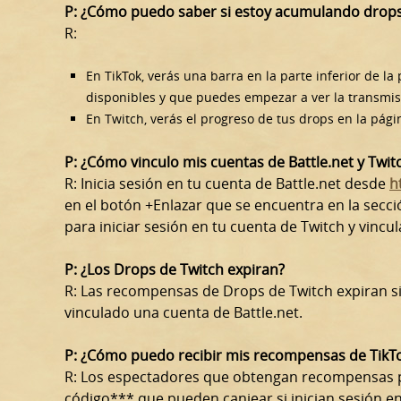
P:
¿Cómo puedo saber si estoy acumulando drop
R:
En TikTok, verás una barra en la parte inferior de l
disponibles y que puedes empezar a ver la transmis
En Twitch, verás el progreso de tus drops en la pág
P: ¿Cómo vinculo mis cuentas de Battle.net y Twit
R: Inicia sesión en tu cuenta de Battle.net desde
h
en el botón +Enlazar que se encuentra en la secci
para iniciar sesión en tu cuenta de Twitch y vincula
P: ¿Los Drops de Twitch expiran?
R: Las recompensas de Drops de Twitch expiran sie
vinculado una cuenta de Battle.net.
P: ¿Cómo puedo recibir mis recompensas de TikT
R: Los espectadores que obtengan recompensas po
código*** que pueden canjear si inician sesión en 