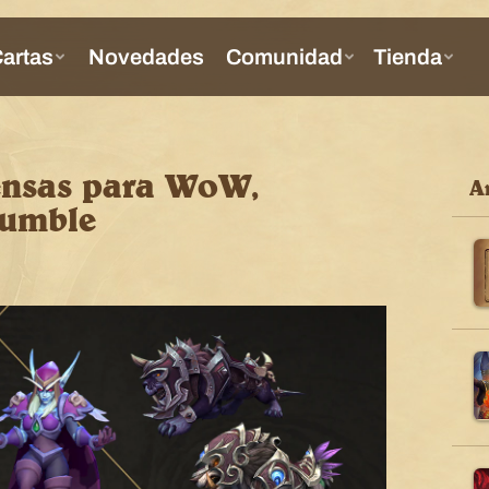
ensas para WoW,
Ar
Rumble