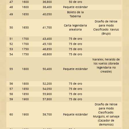
47
1600
36,800
50 de oro
48
1600
38,400
Paquete estándar
Boleto de la
49
1650
40,050
Taberna
Diseño de héroe
Carta legendaria
para modo
50
1650
41,700
aleatoria
Clasificado: Xavius
(Brujo)
51
1700
43,400
75 de oro
52
1700
45,100
75 de oro
53
1750
46,850
75 de oro
54
1750
48,600
75 de oro
Naralex, heraldo de
los vuelos
(dorada
legendaria no
55
1800
50,400
Paquete estándar
creable)
56
1800
52,200
75 de oro
57
1850
54,050
75 de oro
58
1850
55,900
75 de oro
59
1900
57,800
75 de oro
Diseño de héroe
para modo
Clasificado:
60
1900
59,700
Paquete estándar
Murgulis, el salvaje
(Cazador de
demonios)