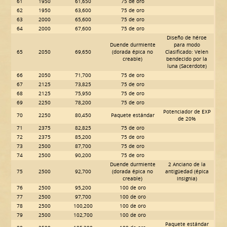
61
1950
61,650
75 de oro
62
1950
63,600
75 de oro
63
2000
65,600
75 de oro
64
2000
67,600
75 de oro
Diseño de héroe
Duende durmiente
para modo
65
2050
69,650
(dorada épica no
Clasificado: Velen
creable)
bendecido por la
luna (Sacerdote)
66
2050
71,700
75 de oro
67
2125
73,825
75 de oro
68
2125
75,950
75 de oro
69
2250
78,200
75 de oro
Potenciador de EXP
70
2250
80,450
Paquete estándar
de 20%
71
2375
82,825
75 de oro
72
2375
85,200
75 de oro
73
2500
87,700
75 de oro
74
2500
90,200
75 de oro
Duende durmiente
2 Anciano de la
75
2500
92,700
(dorada épica no
antigüedad (épica
creable)
insignia)
76
2500
95,200
100 de oro
77
2500
97,700
100 de oro
78
2500
100,200
100 de oro
79
2500
102,700
100 de oro
Paquete estándar