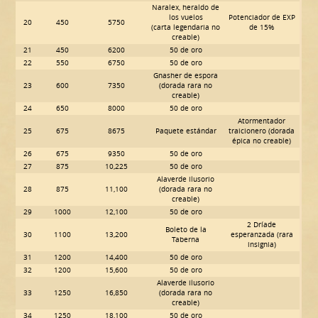
Naralex, heraldo de
los vuelos
Potenciador de EXP
20
450
5750
(carta legendaria no
de 15%
creable)
21
450
6200
50 de oro
22
550
6750
50 de oro
Gnasher de espora
23
600
7350
(dorada rara no
creable)
24
650
8000
50 de oro
Atormentador
25
675
8675
Paquete estándar
traicionero (dorada
épica no creable)
26
675
9350
50 de oro
27
875
10,225
50 de oro
Alaverde ilusorio
28
875
11,100
(dorada rara no
creable)
29
1000
12,100
50 de oro
2 Dríade
Boleto de la
30
1100
13,200
esperanzada (rara
Taberna
insignia)
31
1200
14,400
50 de oro
32
1200
15,600
50 de oro
Alaverde ilusorio
33
1250
16,850
(dorada rara no
creable)
34
1250
18,100
50 de oro