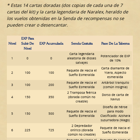
* Estas 14 cartas doradas (dos copias de cada una de 7
cartas del kit) y la carta legendaria de Naralex, heraldo de
los vuelos obtenidas en la Senda de recompensas no se
pueden crear o desencantar.
EXP Para
Nivel
Subir De
EXP Acumulada
Senda Gratuita
Pase De La Taberna
Nivel
Carta legendaria
Potenciador de EXP
1
0
0
aleatoria de dioses
de 10%
salvajes
Carta diamante de
Paquete de Hacia el
2
100
100
Ysera, Aspecto
Sueño Esmeralda
esmeralda
Paquete de Hacia el
Antárbol tranquilo
3
100
200
Sueño Esmeralda
(común insignia)
2 Tramposa feérica
Dorso de carta de
4
150
350
(dorada común no
Xavius
creable)
Diseño de héroe
Paquete de Hacia el
para modo
5
150
500
Sueño Esmeralda
Clasificado: Azshara
susurradora (Mago)
2 Depredador
Paquete de Hacia el
6
225
725
onírico (dorada
Sueño Esmeralda
común no creable)