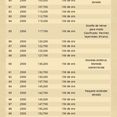
80
2500
105,200
100 de oro
dorado
81
2500
107,700
100 de oro
82
2500
110,200
100 de oro
83
2500
112,700
100 de oro
84
2500
115,200
100 de oro
Diseño de héroe
para modo
85
2500
117,700
100 de oro
Clasificado: Parches
tejerredes (Pícaro)
86
2500
120,200
100 de oro
87
2500
122,700
100 de oro
88
2500
125,200
100 de oro
89
2500
127,700
100 de oro
Moneda estética:
90
2500
130,200
150 de oro
Moneda
sobrecrecida
91
2500
132,700
150 de oro
92
2500
135,200
150 de oro
93
2500
137,700
150 de oro
94
2500
140,200
150 de oro
Paquete estándar
95
2500
142,700
150 de oro
dorado
96
2500
145,200
150 de oro
97
2500
147,700
150 de oro
98
2500
150,200
150 de oro
99
2500
152,700
150 de oro