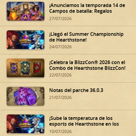
¡Anunciamos la temporada 14 de
Campos de batalla: Regalos
oscuros de Dalaran!
27/07/2026
¡Llegó el Summer Championship
de Hearthstone!
24/07/2026
¡Celebra la BlizzCon® 2026 con el
Combo de Hearthstone BlizzCon!
22/07/2026
Notas del parche 36.0.3
21/07/2026
¡Sube la temperatura de los
esports de Hearthstone en los
Summer Playoffs!
10/07/2026