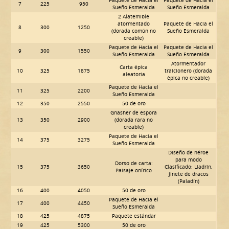
Paquete de Hacia el
Paquete de Hacia el
7
225
950
Sueño Esmeralda
Sueño Esmeralda
2 Alatemible
atormentado
Paquete de Hacia el
8
300
1250
(dorada común no
Sueño Esmeralda
creable)
Paquete de Hacia el
Paquete de Hacia el
9
300
1550
Sueño Esmeralda
Sueño Esmeralda
Atormentador
Carta épica
10
325
1875
traicionero (dorada
aleatoria
épica no creable)
Paquete de Hacia el
11
325
2200
Sueño Esmeralda
12
350
2550
50 de oro
Gnasher de espora
13
350
2900
(dorada rara no
creable)
Paquete de Hacia el
14
375
3275
Sueño Esmeralda
Diseño de héroe
para modo
Dorso de carta:
15
375
3650
Clasificado: Liadrin,
Paisaje onírico
jinete de dracos
(Paladín)
16
400
4050
50 de oro
Paquete de Hacia el
17
400
4450
Sueño Esmeralda
18
425
4875
Paquete estándar
19
425
5300
50 de oro