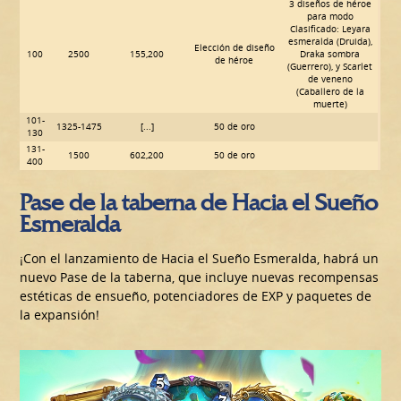
3 diseños de héroe
para modo
Clasificado: Leyara
esmeralda (Druida),
Elección de diseño
100
2500
155,200
Draka sombra
de héroe
(Guerrero), y Scarlet
de veneno
(Caballero de la
muerte)
101-
1325-1475
[...]
50 de oro
130
131-
1500
602,200
50 de oro
400
Pase de la taberna de Hacia el Sueño
Esmeralda
¡Con el lanzamiento de Hacia el Sueño Esmeralda, habrá un
nuevo Pase de la taberna, que incluye nuevas recompensas
estéticas de ensueño, potenciadores de EXP y paquetes de
la expansión!