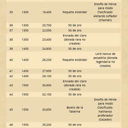
Diseño de héroe
para modo
35
1300
19,400
Paquete estándar
Clasificado:
Aletardo soñador
(Chamán)
36
1300
20,700
50 de oro
37
1350
22,050
50 de oro
Enviado del claro
38
1350
23,400
(dorada rara no
creable)
39
1400
24,800
50 de oro
Lord Xavius de
pesadilla (dorada
40
1400
26,200
Paquete estándar
legendaria no
creable)
41
1450
27,650
50 de oro
42
1450
29,100
50 de oro
Enviado del claro
43
1500
30,600
(dorada rara no
creable)
44
1500
32,100
50 de oro
Diseño de héroe
para modo
Boleto de la
Clasificado:
45
1550
33,650
Taberna
Nathanos
profanador
(Cazador)
46
1550
35,200
50 de oro