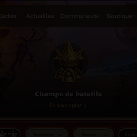
Champs de bataille
En savoir plus
6
7
Serviteur
Modes