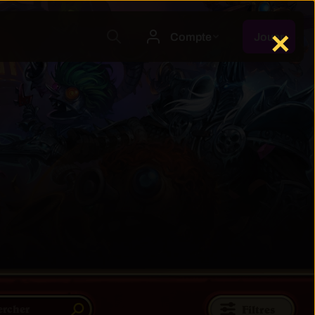
✕
Filtres