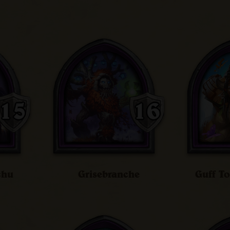
chu
Grisebranche
Guff T