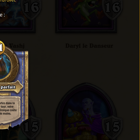
e
:
me Vashj
Daryl le Danseur