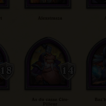
t
Alexstrasza
As du casse Cire-
Baz’h
Pilleur