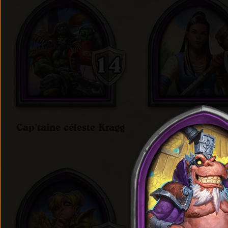
Cap’taine céleste Kragg
Cariel Roa