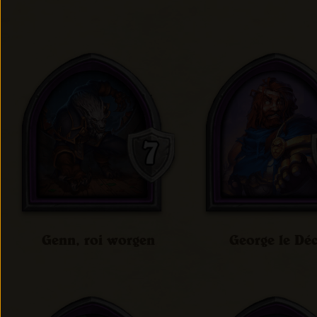
Genn, roi worgen
George le Dé