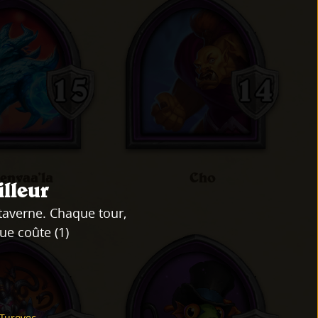
envaa’la
Cho
illeur
 taverne. Chaque tour,
ue coûte (1)
 Turovec