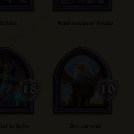
Al’Akir
Ambassadeur Faelin
ial la liche
Bec-au-vent