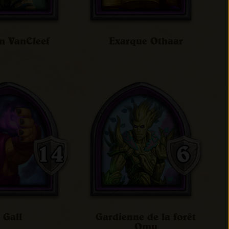
n VanCleef
Exarque Othaar
Gall
Gardienne de la forêt
Omu