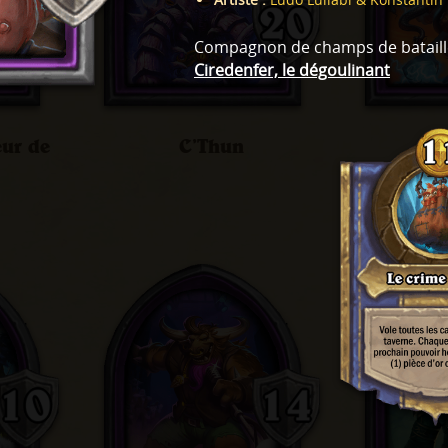
Compagnon de champs de bataill
Ciredenfer, le dégoulinant
eur de
C’Thun
Da