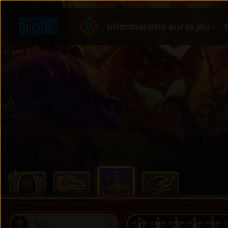
1
2
3
4
5
Tout