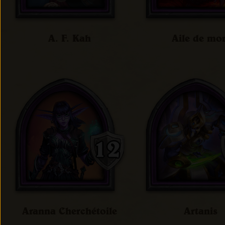
A. F. Kah
Aile de mor
Aranna Cherchétoile
Artanis