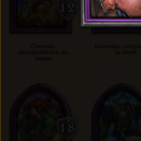
Chromie,
Cénarius, seign
manipulatrice du
la forêt
temps