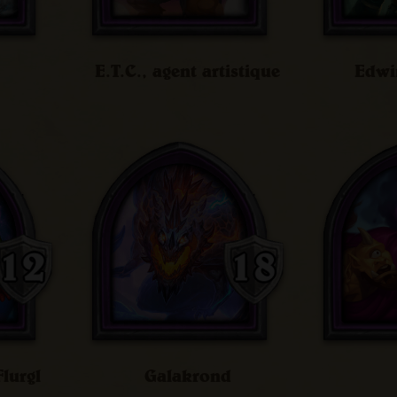
E.T.C., agent artistique
Edwi
lurgl
Galakrond