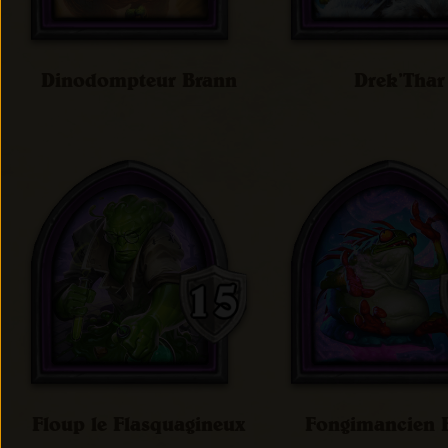
Dinodompteur Brann
Drek’Thar
Floup le Flasquagineux
Fongimancien F