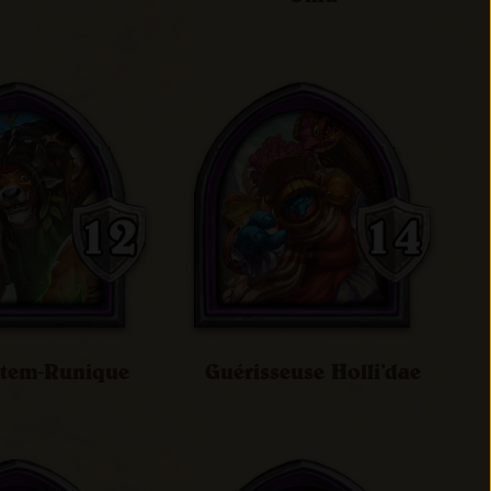
otem-Runique
Guérisseuse Holli’dae