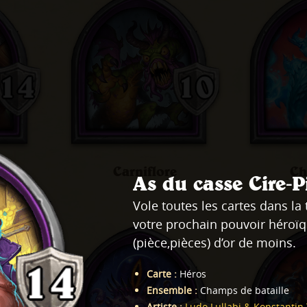
me
Carniflore
Ch
As du casse Cire-P
Vole toutes les cartes dans la
votre prochain pouvoir héroïq
(pièce,pièces) d’or de moins.
Carte
:
Héros
Ensemble
:
Champs de bataille
Artiste
:
Ludo Lullabi & Konstantin