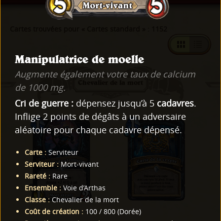
Cartes trouvées pour « Cartes standard » : 1152
Manipulatrice de moelle
Augmente également votre taux de calcium
Chevalier de la mort
de 1000 mg.
Cri de guerre :
dépensez jusqu’à 5
cadavres
.
Inflige 2 points de dégâts à un adversaire
aléatoire pour chaque cadavre dépensé.
Carte
:
Serviteur
Serviteur
:
Mort-vivant
Rareté
:
Rare
Ensemble
:
Voie d’Arthas
Classe
:
Chevalier de la mort
Coût de création
:
100
/
800
(
Dorée
)