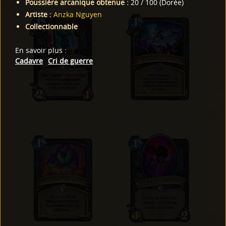
Poussière arcanique obtenue
:
20
/
100
(
Dorée
)
Artiste
:
Anzka Nguyen
Collectionnable
En savoir plus
:
Cadavre
Cri de guerre