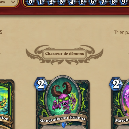
0
1
2
3
4
5
6
7
8
9
ses
35
Trier p
Chasseur de démons