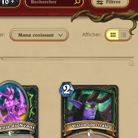
10 +
Filtres
ar
:
Afficher
:
Mana croissant