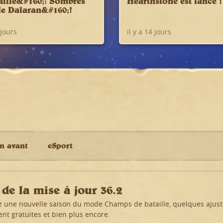
aille&#160;: Sombres
Hearthstone est lancé !
e Dalaran&#160;!
 jours
il y a 14 jours
n avant
eSport
 de la mise à jour 36.2
 une nouvelle saison du mode Champs de bataille, quelques ajuste
nt gratuites et bien plus encore.