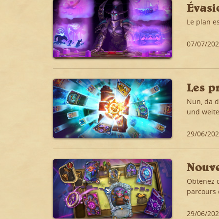
Évasi
Le plan es
07/07/20
Les p
Nun, da d
und weite
29/06/20
Nouve
Obtenez d
parcours
29/06/20