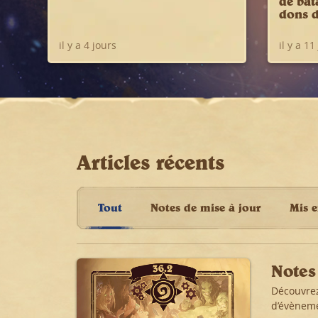
de bat
dons d
il y a 4 jours
il y a 11
Articles récents
Tout
Notes de mise à jour
Mis e
Notes
Découvrez
d’évèneme