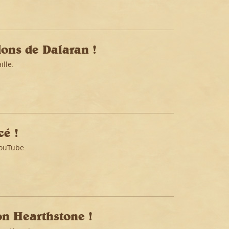
dons de Dalaran !
lle.
cé !
YouTube.
on Hearthstone !